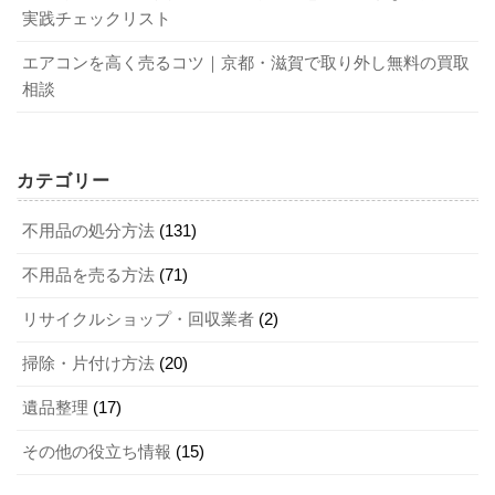
とめて査定に出す方が、業者も効率が良くなるため、
実践チェックリスト
買取価格を上乗せしてくれる可能性があります。
エアコンを高く売るコツ｜京都・滋賀で取り外し無料の買取
前述の通り、通常の収集日や大型ごみ収集を利用する方法
エアロバイクを買取に出す方法や高額買取のポイントを詳しくご紹介
関連記事
相談
です。
パソコンディスプレイを廃棄する際の手順や具体的な方法を詳しく解説
関連記事
メリットは「処分費用が安い」こと。デメリットは「大量
のゴミは一度に出せない」「分別や搬出の手間がかかる」
まとめ
カテゴリー
「予約が必要で、すぐには捨てられない」ことです。
京都市での引越しゴミの処分は、ルールが複雑で手間も時
不用品の処分方法
(131)
間もかかります。特に、仕事や育児で忙しい中での引越し
2. クリーンセンターへ自分で持ち込む
不用品を売る方法
(71)
準備は、想像以上に大変です。
リサイクルショップ・回収業者
(2)
自分で京都市の指定処理施設（南部・東北部クリーンセン
そんな時、面倒な分別や搬出作業から、価値ある品の買取
ター）に直接持ち込む方法です。
までをワンストップで任せられるのが、私たちリサイクル
掃除・片付け方法
(20)
メリットは「市の収集より安く、大量のゴミを一度に処分
買取センターのような専門業者です。
遺品整理
(17)
できる」こと。デメリットは「運搬用のトラックや人員を
リサイクル買取センターは、京都市内での豊富な作業実績
自社で手配する必要がある」「受付時間が平日の日中など
その他の役立ち情報
(15)
に基づき、お客様の状況に合わせた最も効率的で、最もお
に限られる」ことです。