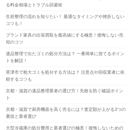
る料金相場とトラブル回避術
家具：
デザイナーズ家具、ブランド家具、状態の良い
庫・冷凍庫、洗濯機・衣類乾燥機
食器棚やソファなど。
パソコンリサイクル法の対象品目：
デスクトップパソ
生前整理の流れを知りたい！ 最適なタイミングや挫折しない
その他：
オーディオ機器、楽器、自転車、骨董品な
コン、ノートパソコン、ディスプレイ
コツも！
ど。
その他：
タイヤ、バッテリー、ピアノ、消火器、耐火
ブランド家具の出張買取を最高値にする極意！後悔しない売
金庫、バイクなど
却のコツ
高価買取のコツ
エアロバイクを買取に出す方法や高額買取のポイントを詳しくご紹介
関連記事
遺品整理で出たゴミの処分方法は？ 一番簡単に捨てるポイン
パソコンディスプレイを廃棄する際の手順や具体的な方法を詳しく解説
関連記事
トを解説！
できるだけ早く売る：
家電製品は新しいほど価値が高
2．京都市での引越しゴミ処分、5つの選択
草津市で粗大ゴミを処分する方法は？ 注意点や回収業者に依
いため、「不要」と決まったらすぐに査定に出しまし
肢を徹底比較
頼するコツも
ょう。
きれいに掃除する：
簡単な清掃をしておくだけで、査
京都・滋賀の遺品整理業者の選び方！失敗を防ぐ確認ポイン
市の収集以外にも、引越しゴミを処分する方法はありま
定員の印象が良くなり、査定額がアップしやすくなり
ト
す。それぞれのメリット・デメリットを比較してみましょ
ます。
う。
京都・滋賀で厨房機器を高く売るには？査定額が上がる3つの
付属品を揃える：
取扱説明書やリモコン、保証書、外
裏技と業者選び
箱などが揃っていると査定額が上がります。
まとめて査定に出す：
単品よりも、複数の不用品をま
大型冷蔵庫の処分費用と業者選びの極意！後悔しないための
1. 京都市の収集サービスを利用する