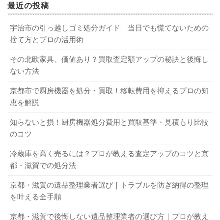
→【3】引越し業者のサービスを利用するのも手で
最近の投稿
す。
大型ごみ（粗大ごみ）として出す場合
宇治市の引っ越しゴミ処分ガイド｜当日でも慌てないための
大津市におけるテレビの捨て方は？ 注意しておきたいポイントを紹介
関連記事
捨て方とプロの活用術
生前整理でやることは？メリットや 進め方のコツも紹介！
関連記事
家具や自転車、布団など、京都市が定める大型の不用品は
その北欧家具、価値あり？買取査定額アップの秘訣と後悔し
「大型ごみ」として、事前の申し込みによる有料収集とな
4．引越し費用を安くする！不用品の高価買
ない方法
ります。電話（大型ごみ受付センター：0120-100-530）で
取のポイント
京都市で厨房機器を処分・買取！移転費用を抑えるプロの知
予約し、コンビニなどで「粗大ごみ処理手数料券」を購入
恵を解説
して貼り付け、指定日に排出します。予約が混み合うた
引越しで出る不用品は、実は「宝の山」かもしれません。
め、引越しの2週間～1ヶ月前には連絡するのが賢明です。
知らないと損！厨房機器処分費用と買取基準・見積もり比較
処分費用を節約し、引越し費用を捻出するためにも、高価
のコツ
買取のポイントを押さえておきましょう。
冷蔵庫を高く売るには？プロが教える査定アップのコツと京
市では回収できないもの
都・滋賀での処分法
買取対象になりやすいもの
京都・滋賀の遺品整理業者選び｜トラブルを防ぎ納得の整理
以下の品物は、市の収集では一切処分できません。専門の
を叶える全手順
業者や販売店に依頼する必要があります。
家電製品：
製造から5年以内のテレビ、冷蔵庫、洗濯
機、エアコン、電子レンジなど。
京都・滋賀で後悔しない遺品整理業者の選び方｜プロが教え
家電リサイクル法対象品目：
エアコン、テレビ、冷蔵