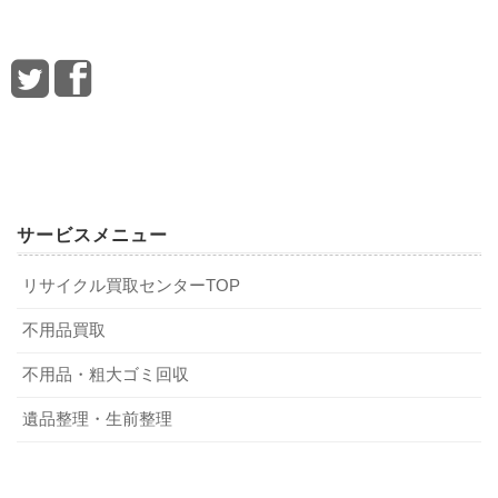
1．【京都市の基本】引越しゴミの分別と処
3．【目的別】あなたに最適な処分方法はど
分ルール
れ？
京都市で引越しゴミを処分する際の基本ルールを確認しま
どの方法を選べばいいか、目的別に最適な選択肢を診断し
しょう。
ます。
とにかく安く済ませたい、手間と時間をかけられる方
サービスメニュー
→【1・2】京都市の収集サービスや自己搬入が最適で
普段のゴミ収集に出す場合
す。
リサイクル買取センターTOP
手間をかけずに、退去日までに確実に処分したい方
衣類や小物など、指定のゴミ袋に入る大きさのものは、通
不用品買取
→【5】不用品買取・回収業者が最もスピーディで確
常の「燃やすごみ」「缶・びん・ペットボトル」「プラス
実です。
不用品・粗大ゴミ回収
チック製容器包装」などの収集日に出すことができます。
まだ使える新しい家具・家電が多い方
ただし、一度に出せるのは「片手で持てる重さで2袋まで」
遺品整理・生前整理
→【4・5】買取業者、または買取もできる回収業者に
というルールがあるため、引越しで出る大量のゴミを一度
まず査定を依頼しましょう。
に処分することはできません。
ゴミの量が少なく、引越しと同時に済ませたい方