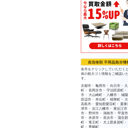
各市をクリックしていただく
体の粗大ゴミ情報をご確認い
す。
京都市
・
亀岡市
・
向日市
・
久
町
・
長岡京市
・
宇治田原町
・
市
・
大山崎町
・
八幡市
・
城陽
田辺市
・
井出町
・
精華町
・
大
高島市
・
愛知郡愛荘町
・
栗東
津市
・
近江八幡市
・
東近江市
市
・
野州市
・
湖南市
・
甲賀市
市
・
米原市
・
長浜市
・
蒲生郡
町
・
竜王町
・
犬上郡多賀町
・
町
・
豊郷町