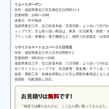
リユースガーデン
住所：滋賀県東近江市五個荘五位田町11-4
営業時間：10時〜20時
休業日：年中無休
滋賀県東近江市、近江鉄道本線「五箇荘駅」より歩いて約7分
ョップです。主な取り扱い商品は、家具・生活家電・雑貨・
ブランド品・骨董品・電子機器など。無料で出張査定・出張
リサイクルマートエコパーク八日市店
住所：滋賀県東近江市八日市浜野町3-1
営業時間：9時30分〜20時
滋賀県東近江市、近江鉄道本線「八日市駅」より歩いて4分ほ
るリサイクルショップです。生活家電・貴金属・ギフト品・
楽器・電動工具・各種金券類などが主な買取対象商品となり
張買取・宅配買取に対応。
『他店では断られたけど、ここなら買い取ってもらえた。