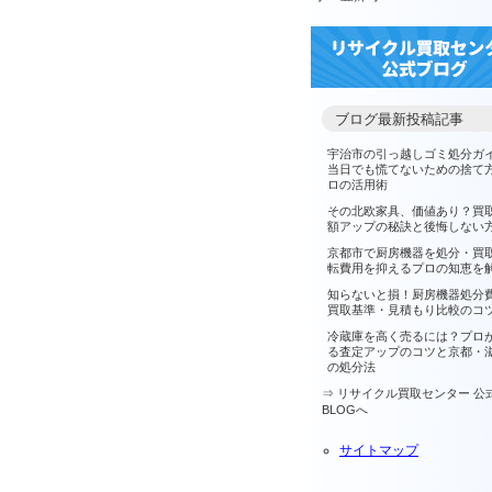
ブログ最新投稿記事
宇治市の引っ越しゴミ処分ガ
当日でも慌てないための捨て
ロの活用術
その北欧家具、価値あり？買
額アップの秘訣と後悔しない
京都市で厨房機器を処分・買
転費用を抑えるプロの知恵を
知らないと損！厨房機器処分
買取基準・見積もり比較のコ
冷蔵庫を高く売るには？プロ
る査定アップのコツと京都・
の処分法
⇒ リサイクル買取センター 公
BLOG
へ
サイトマップ