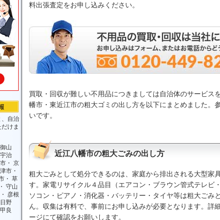
料出張査定をお申し込みください。
買取・回収が難しい不用品につきましては自治体のサービス
幡市・東近江市の粗大ゴミの出し方を以下にまとめました。
いです。
と、自治
ただけま
御山
近江八幡市の粗大ごみの出し方
宇治
市
・
京
津市
・
粗大ごみとして処分できるのは、家庭から排出される大型家
市
・
草
す。家電リサイクル４品目（エアコン・ブラウン管式テレビ
・
守山
・
彦根
ソコン・ピアノ・消化器・バッテリー・タイヤ等は粗大ごみ
日野
ん。収集は有料で、事前にお申し込みが必要となります。詳
甲良
ージにて確認をお願いします。