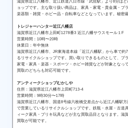
滋賀県近江八幡市、近江鉄道八日市線「武佐駅」より8分ほど
ョップです。主な取り扱い商品は、家具・家電・貴金属・ブ
楽器類・雑貨・ホビー品・自転車などとなっています。秘密
トレジャーハンター近江八幡店
滋賀県近江八幡市上田町1278番3 近江八幡サウスモール１F
営業時間：10時〜20時
休業日：年中無休
滋賀県近江八幡市、JR東海道本線「近江八幡駅」から車で約
るリサイクルショップです。買い取りできるものとして、ブ
家電・家具・楽器・スポーツ・ホビー雑貨などが対象となっ
買取のどちらも対応可能です。
アンティークショップむかしや
住所：滋賀県近江八幡市上田町713-4
営業時間：9時30分〜17時
滋賀県近江八幡市、国道8号線六枚橋交差点から近江八幡駅方
で営業しているリサイクルショップです。鉄瓶・水屋・古道
ィーク家具・ブリキ玩具などが主な買取品目となります。滋
買取が可能です。