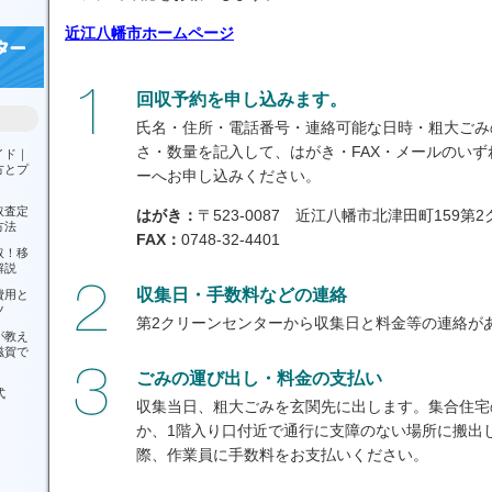
近江八幡市ホームページ
回収予約を申し込みます。
氏名・住所・電話番号・連絡可能な日時・粗大ごみ
さ・数量を記入して、はがき・FAX・メールのいず
イド｜
方とプ
ーへお申し込みください。
取査定
はがき：
〒523-0087 近江八幡市北津田町159
方法
FAX：
0748-32-4401
取！移
解説
収集日・手数料などの連絡
費用と
ツ
第2クリーンセンターから収集日と料金等の連絡が
が教え
滋賀で
ごみの運び出し・料金の支払い
式
収集当日、粗大ごみを玄関先に出します。集合住宅
か、1階入り口付近で通行に支障のない場所に搬出
際、作業員に手数料をお支払いください。