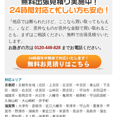
『他店では断られたけど、ここなら買い取ってもらえ
た。』など、意外なものが意外な金額で買い取れるこ
とも。まずはご相談ください。無料で出張見積りいた
します。
お急ぎの方は
0120-449-828
までお電話ください。
対応エリア
京都府：
京都市全域（北区・上京区・左京区・中京区・東山区・下京
区・南区・右京区・伏見区・山科区・西京区）・宇治市・京田辺市・
城陽市・長岡京市・向日市・八幡市・亀岡市・精華町・宇治田原町・
久御山町・大山崎町・井手町
滋賀県：
大津市・彦根市・近江八幡市・草津市・守山市・栗東市・甲
賀市・野洲市・湖南市・東近江市・米原市・長浜市・高島市・蒲生
郡・愛知郡・犬上郡・伊香郡・東浅井郡