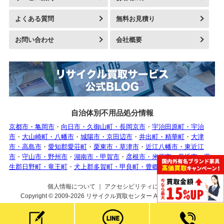
よくある質問
無料お見積り
お問い合わせ
会社概要
自治体別不用品処分情報
京都市・亀岡市
・
向日市・久御山町・長岡京市
・
宇治田原町・宇治
市
・
大山崎町・八幡市
・
城陽市・京田辺市
・
井出町・精華町
・
大津
市・高島市
・
愛知郡愛荘町
・
栗東市・草津市
・
近江八幡市・東近江
市
・
守山市・野州市
・
湖南市・甲賀市
・
彦根市・米原市・長浜市
・
蒲
生郡日野町・竜王町
・
犬上郡多賀町・甲良町・豊郷町
個人情報について
｜
アクセシビリティについて
Copyright © 2009-2026
リサイクル買取センター
All rights reserved.