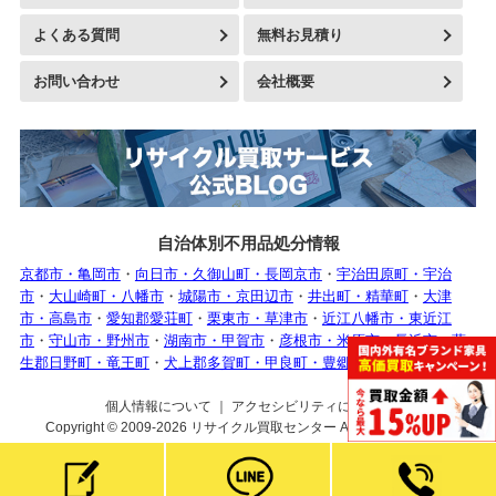
よくある質問
無料お見積り
お問い合わせ
会社概要
自治体別不用品処分情報
京都市・亀岡市
・
向日市・久御山町・長岡京市
・
宇治田原町・宇治
市
・
大山崎町・八幡市
・
城陽市・京田辺市
・
井出町・精華町
・
大津
市・高島市
・
愛知郡愛荘町
・
栗東市・草津市
・
近江八幡市・東近江
市
・
守山市・野州市
・
湖南市・甲賀市
・
彦根市・米原市・長浜市
・
蒲
生郡日野町・竜王町
・
犬上郡多賀町・甲良町・豊郷町
個人情報について
｜
アクセシビリティについて
Copyright © 2009-2026
リサイクル買取センター
All rights reserved.