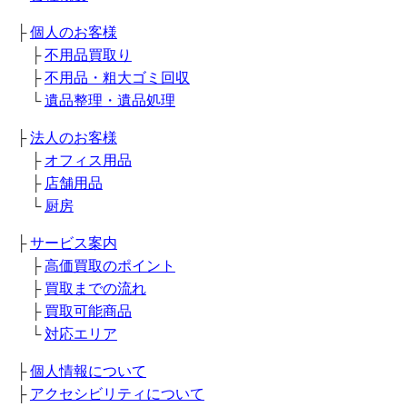
├
個人のお客様
├
不用品買取り
├
不用品・粗大ゴミ回収
└
遺品整理・遺品処理
├
法人のお客様
├
オフィス用品
├
店舗用品
└
厨房
├
サービス案内
├
高価買取のポイント
├
買取までの流れ
├
買取可能商品
└
対応エリア
├
個人情報について
├
アクセシビリティについて