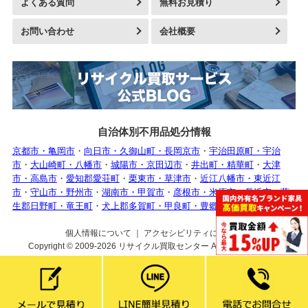
よくある質問
無料お見積り
お問い合わせ
会社概要
自治体別不用品処分情報
京都市・亀岡市
・
向日市・久御山町・長岡京市
・
宇治田原町・宇治
市
・
大山崎町・八幡市
・
城陽市・京田辺市
・
井出町・精華町
・
大津
市・高島市
・
愛知郡愛荘町
・
栗東市・草津市
・
近江八幡市・東近江
市
・
守山市・野州市
・
湖南市・甲賀市
・
彦根市・米原市・長浜市
・
蒲
生郡日野町・竜王町
・
犬上郡多賀町・甲良町・豊郷町
個人情報について
｜
アクセシビリティについて
Copyright © 2009-2026
リサイクル買取センター
All rights reserved.