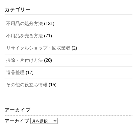
ください。スタッフの対応は悪徳業者を見極める重要なポ
まとめ
カテゴリー
ここでは、家電処分の選択肢とそのメリットを解説しま
イントとなります。無料相談や無料見積もりの際にスタッ
す。
フの対応をチェックし、丁寧でスピーディーな対応をして
不用品の処分方法
(131)
いかがでしたか？ 大津市では、家電リサイクル法・PCリサ
くれる不用品回収業者に依頼してください。
イクル法の対象品目は収集を受け付けていません。それぞ
不用品を売る方法
(71)
法律に基づいて処分する
れの法律に基づき、リサイクル回収が推奨されています。
リサイクルショップ・回収業者
(2)
処分したい家電の種類に合わせて、正しい方法で処分して
複数の不用品回収業者を比較することも大事
ください。まとめて家電を処分したい、時間と手間をかけ
掃除・片付け方法
(20)
前述したように、家電リサイクル法やPCリサイクル法な
たくない方は、不用品回収業者に依頼するのも選択肢の1つ
ど、法律に基づいて処分方法が定められている家電製品は
不用品回収業者選びは、複数の業者を比較することも大切
遺品整理
(17)
です。リサイクル買取センターでは不用品の回収と買取を
ルールを守って処分する必要があります。それぞれの法律
なポイントです。複数の不用品回収業者を比較すること
行っているので、家電の処分でお悩みの方はぜひチェック
その他の役立ち情報
(15)
や処分ルールをしっかりと確認した上で、対象となる家電
で、悪徳業者と優良業者が見極めやすくなります。スタッ
してください。
製品を廃棄してください。なお、法律に定められていない
フの対応、料金設定、サービス内容、見積書の内容などを
家電製品は、燃やせるゴミ・燃やせないゴミ・大型ゴミな
比較することが、不用品回収業者選びで押さえておきたい
アーカイブ
どの分類に仕分けて処分します。ゴミの分類によって処分
ポイントです。
方法が異なるため、自治体のホームページ等で確認してお
アーカイブ
大津市でエアコンを処分したい人必見！ 捨てる際の注意点も！
関連記事
きましょう。
京都市で引越しゴミを処分する方法は？ 信頼できる業者選びのポイント
関連記事