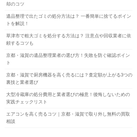
プリンターやスキャナー、ワープロなどの周辺機器は対象
却のコツ
Q．買取までの大まかな流れは？
外となります。大津市の家庭ゴミとして、処分することに
料金設定や見積書が明確になっているか
A．参考として、リサイクル買取センターにおける買取の流
遺品整理で出たゴミの処分方法は？ 一番簡単に捨てるポイン
なるでしょう。
れを紹介します。
トを解説！
信頼できる不用品回収業者は、料金設定や見積書の内容が
電話かホームページのフォームから無料見積もりを依
草津市で粗大ゴミを処分する方法は？ 注意点や回収業者に依
明確になっています。不正を働く悪徳業者は、料金や見積
小型家電リサイクル法に基づいて処分する
頼するコツも
頼する
書の内容を不明確にした上で、回収後に高額な追加費用を
買取希望商品の情報を伝えた後、打ち合わせで訪問日
請求してくる可能性が高いので注意が必要です。悪徳業者
京都・滋賀の遺品整理業者の選び方！失敗を防ぐ確認ポイン
パソコン・携帯電話・デジタルカメラ・ゲーム機・キッチ
時を決める
とのトラブルを避けるためにも、事前に料金設定や見積書
ト
ン家電・生活家電などの小型家電は、小型家電リサイクル
訪問予定日にスタッフがうかがい、買取希望商品の見
の内容が明確になっているかをチェックしておきましょ
法に基づいて処分します。小型家電リサイクル法とは、小
京都・滋賀で厨房機器を高く売るには？査定額が上がる3つの
積もりをする
う。
裏技と業者選び
型家電に含まれている貴重な資源を再利用することが目的
見積もり内容を確認し、その場で現金買取
です。大津市でも小型家電のリサイクル回収が推奨されて
大型冷蔵庫の処分費用と業者選びの極意！後悔しないための
なお、金額に納得いただけない場合は、キャンセルしてい
いるため、環境にやさしい方法で処分しましょう。
スタッフの対応が丁寧でスピーディーか
実践チェックリスト
ただいても構いません。キャンセル料は発生しないので安
エアロバイクを買取に出す方法や高額買取のポイントを詳しくご紹介
関連記事
心してください。
エアコンを高く売るコツ｜京都・滋賀で取り外し無料の買取
悪質な不用品回収業者は、スタッフの対応が悪く、返事も
パソコンディスプレイを廃棄する際の手順や具体的な方法を詳しく解説
関連記事
相談
エアロバイクを買取に出す方法や高額買取のポイントを詳しくご紹介
関連記事
遅い傾向があります。対応が悪い不用品回収業者に依頼す
2．家電処分の選択肢とそのメリット
パソコンディスプレイを廃棄する際の手順や具体的な方法を詳しく解説
関連記事
ると、何らかのトラブルになる可能性があるので注意して