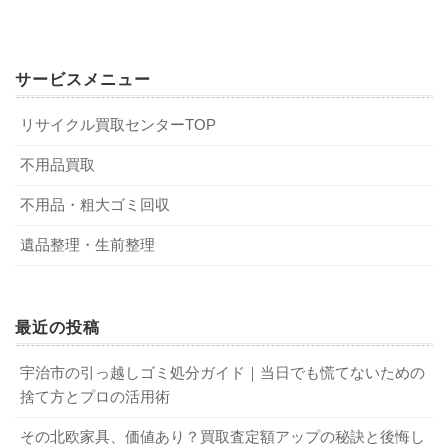
Q．パソコンを処分する際の注意点は？
不用品回収の実績があるか
A．パソコンには個人情報やクレジットカード情報など、大
家電リサイクル法に基づいて処分する
切なデータが記録されています。これらのデータを完全消
サービスメニュー
去せずにパソコンを処分すると、大事な情報が外部へ流出
家電の処分を不用品回収業者へ依頼する際は、不用品回収
し悪用される恐れがあるので注意が必要です。パソコンを
リサイクル買取センターTOP
エアコン・テレビ・冷蔵庫（冷凍庫）・洗濯機（衣類乾燥
の実績があるところを選びましょう。不用品回収の実績が
処分する際は、しっかりとデータを完全消去してから廃棄
機）の家電4品目は、家電リサイクル法に基づいて処分する
ある業者は、より適切な方法でスピーディーに回収してく
不用品買取
しましょう。
ことが決められているので大津市では収集していません。
れます。不当な料金を支払うことなく、適切な料金設定で
不用品・粗大ゴミ回収
家電リサイクル法の対象品目は、メーカー等がリサイクル
不用品を回収してもらうことができるのです。また、不用
Q．不用品回収業者に依頼すると、いくらぐらいかかるの
回収を行います。ほかの家庭ゴミと一緒に集積所へ出して
品回収の実績があるということは、それだけ多くの人から
遺品整理・生前整理
か？
しまうと、不法投棄とみなされる恐れがあるので注意しま
信頼されている証（あか）しでもあります。
A．不用品の量によって異なりますが、だいたい1点あたり
しょう。なお、家電リサイクル法の対象品目を処分する方
3,000～8,000円です。小型家電であれば3,000円程度で済む
法は、以下の3つがあります。
最近の投稿
可能性が高いでしょう。しかし、冷蔵庫や洗濯機などの大
サービス内容が充実しているか
型家電になると、5,000円以上から数万円になる可能性があ
販売店に引き取りを依頼する
宇治市の引っ越しゴミ処分ガイド｜当日でも慌てないための
ります。また、エレベーターの有無や搬出経路によっても
自分でメーカーの指定引取場所に持ち込む
捨て方とプロの活用術
不用品回収業者の中には、不用品の回収だけ行っていると
高額になる可能性があるため、事前に見積書を確認するこ
市に収集・運搬を依頼する
ころから、ほかのサービスまで提供しているところなどさ
とが大切です。
その北欧家具、価値あり？買取査定額アップの秘訣と後悔し