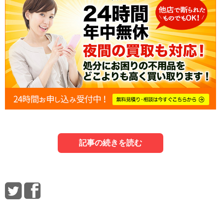
記事の続きを読む
1．大津市での家電処分ルール
3．信頼できる業者の選び方
5．家電の処分に関してよくある質問
最初に、大津市での家電処分ルールをチェックしましょ
ここでは、信頼できる業者の選び方を解説します。
家電の処分に関する質問を5つピックアップしました。
う。