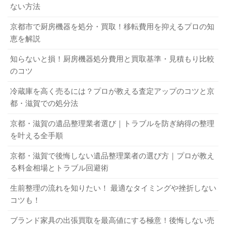
まざまな種類があります。できるだけサービスが充実して
ない方法
Q．高く買い取ってもらうコツは？
いる不用品回収業者を選んだほうが、そのときの状況に合
パソコンも市で処理していない
京都市で厨房機器を処分・買取！移転費用を抑えるプロの知
A．できるだけ家電を高く買い取ってもらいたい場合は、査
わせて必要なサービスが利用できるでしょう。特に、処分
恵を解説
定を依頼する前に掃除しましょう。キレイな状態のほう
費用を抑えたい方は、買取サービスを行っている不用品回
資源を有効活用するために、パソコンも家電リサイクル法
が、買取額が高くなる傾向にあります。また、取扱説明書
収業者に依頼してください。
知らないと損！厨房機器処分費用と買取基準・見積もり比較
の対象品目と同じく、大津市では収集を行っていません。
や替えの部品など、購入時に付属されていたものをすべて
のコツ
基本的に、パソコンはPCリサイクル法に則（のっと）っ
そろえることも大切なポイントです。できるだけ購入時に
冷蔵庫を高く売るには？プロが教える査定アップのコツと京
て、パソコンメーカーへ回収を依頼します。パソコンにPC
回収・買取対象のジャンルが幅広いか
近い状態で査定してもらうことが、高価買取ポイントとな
都・滋賀での処分法
リサイクルマークがついていれば、無償で回収してもらえ
ります。
るので費用はかかりません。なお、PCリサイクル法の対象
京都・滋賀の遺品整理業者選び｜トラブルを防ぎ納得の整理
どのような品物が回収・買取の対象になっているのか、不
品目になっている機器は、以下のとおりです。
Q．ネットオークションやフリマアプリを使用する際の注意
を叶える全手順
用品回収業者選びでチェックしておきたいポイントです。
点は？
実績のある不用品回収業者ほど、幅広いジャンルの回収・
デスクトップパソコン本体
京都・滋賀で後悔しない遺品整理業者の選び方｜プロが教え
A．自分で品物をネットオークションやフリマアプリで売る
買取を行っています。不用品回収業者の中には、「大型商
ノート型パソコン
る料金相場とトラブル回避術
場合は、商品説明欄に具体的な説明を記載してください。
品は回収できない」「大量の不用品は受け付けられない」
ディスプレイ
ネットオークションやフリマアプリでは、「画像と実物が
生前整理の流れを知りたい！ 最適なタイミングや挫折しない
など、回収できるものが限られているケースもあるので事
キーボード・マウス（パソコンと同時に申し込む場合
コツも！
違う」「傷がついていた」など落札者との間でトラブルが
だけ）
前にチェックしておきましょう。
起きています。
ブランド家具の出張買取を最高値にする極意！後悔しない売