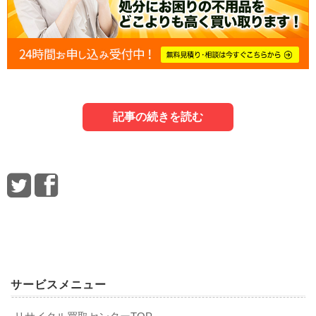
記事の続きを読む
1．家電のゴミ区分を紹介
3．家電を処分する際の注意点
5．家電の捨て方に関するよくある質問
まずは、家電のゴミ分類についてご紹介しましょう。
家電を処分する際に確認すべき注意点をまとめました。
「家電の捨て方について知りたい」という人が感じる疑問
とその回答をまとめました。
1-1．燃えないゴミ
3-1．適正な方法で処分しないと不法投棄にな
Q．自治体の粗大ゴミ回収を利用して家電を捨てる場合のデ
る
メリットを教えてください。
サービスメニュー
A．申し込みや粗大ゴミ処理券の購入に手間がかかること、
自治体ごとに家電のゴミ区分は異なりますが、種類によっ
自分が希望するタイミングで回収に来てもらえないことな