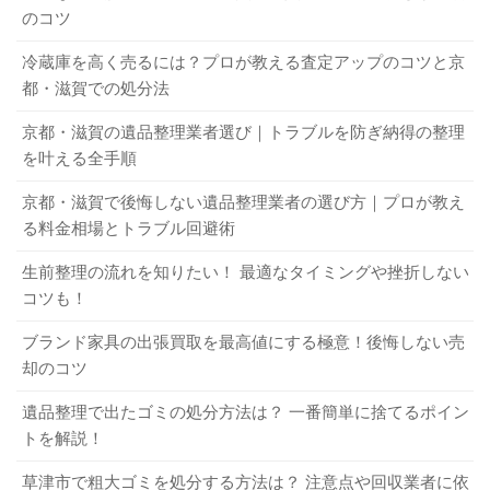
3-3．不用品回収業者選びは慎重に
テレビ・冷蔵庫・洗濯機・エアコンは家電リサイクル法の
のコツ
Q．不要になった家電をネットオークションで売ることはで
対象品目なので燃えないゴミや粗大ゴミとして捨てること
きますか？
冷蔵庫を高く売るには？プロが教える査定アップのコツと京
家電の処分を不用品回収業者に依頼する場合、業者選びは
はできません。リサイクル料金を支払って家電リサイクル
A．はい。出品価格を自分で設定できるのでうまくいけば高
都・滋賀での処分法
慎重におこなう必要があります。不用品回収業者の中には
法にのっとった方法で処分する必要があります。
値で売れる可能性もあるでしょう。ただし、手間がかかる
京都・滋賀の遺品整理業者選び｜トラブルを防ぎ納得の整理
許可を受けずに営業している違法業者も存在しているので
ことやいつ売れるかわからないことなどのデメリットもあ
を叶える全手順
す。そのような業者を利用して高額な追加料金を請求され
るので注意してください。
1-4．小型家電リサイクル法対象品目
た例や、回収した不用品を不法投棄された例なども報告さ
京都・滋賀で後悔しない遺品整理業者の選び方｜プロが教え
洗濯機のリサイクル料金はいくら？ 洗濯機の賢い処分・5つのポイント
関連記事
れています。特に、ホームページがない業者や所在地を明
る料金相場とトラブル回避術
洗濯機のリサイクル料金はいくら？ 買取でお得に処分する方法も
関連記事
小型家電リサイクルの取り組みを実施している自治体で
らかにしない業者には注意が必要です。
生前整理の流れを知りたい！ 最適なタイミングや挫折しない
は、多くの種類の小型家電を無料回収しています。どんな
まとめ
城陽市で冷蔵庫を処分したい！ 一番簡単に捨てる方法や注意点を解説！
関連記事
コツも！
家電がリサイクルの対象になるかは自治体によって異なる
電子レンジの捨て方を知りたい！ 簡単に処分する方法を詳しく解説！
関連記事
ので市のホームページで調べておきましょう。
ブランド家具の出張買取を最高値にする極意！後悔しない売
家電のゴミ区分や捨て方・捨てる際の注意点などを詳しく
4．まだ使える家電は買取に出す選択肢も
却のコツ
ご紹介しました。家電は種類によって処分方法が異なるた
洗濯機のリサイクル料金はいくら？ 洗濯機の賢い処分・5つのポイント
関連記事
め、事前にしっかり確認しておく必要があります。買取に
洗濯機のリサイクル料金はいくら？ 買取でお得に処分する方法も
関連記事
遺品整理で出たゴミの処分方法は？ 一番簡単に捨てるポイン
まだ使える家電は買取に出して処分することも検討しまし
出してお得に処分することも可能なので家電の状態をよく
トを解説！
2．家電の捨て方にはどのようなものがある
ょう。買取に出す方法や高価買取のポイントなどをご紹介
チェックしておきましょう。ぜひこの記事を参考にして、
のか？
草津市で粗大ゴミを処分する方法は？ 注意点や回収業者に依