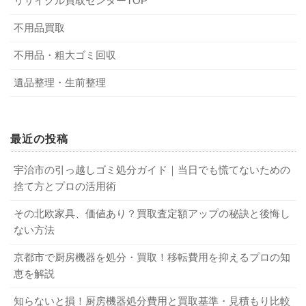
リサイクル買取センターTOP
家電の処分は適正な方法でおこなわないと不法投棄にな
ては燃えないゴミとして捨てることができるものもありま
どがデメリットです。
り、罰則が科せられます。特に、家電リサイクル法の対象
す。市指定のゴミ袋に入るサイズであれば燃えないゴミの
不用品買取
である4品目は処分する際にリサイクル料金の支払いが必要
日に出すだけなので手間をかけることなく処分可能です。
Q．家電の平均寿命は何年ぐらいでしょうか？
不用品・粗大ゴミ回収
になるため、勝手にゴミ集積所には置かないようにしまし
燃えないゴミの日は月に1～2回しかない自治体も多いので
A．家電の種類にもよりますが、大型家電は7～10年、小型
ょう。
事前に確認しておくとよいでしょう。
遺品整理・生前整理
家電は3～5年程度の場合が多いです。
Q．不用品回収業者を選ぶ際のポイントにはどのようなもの
3-2．データ消去が必要な家電も
1-2．粗大ゴミ
がありますか？
最近の投稿
A．豊富な実績があるか・料金体系が明確か・廃棄物収集運
搬業や古物商の許可を受けているかなどをチェックしまし
パソコンやスマホ・タブレットなどの家電を処分する際
宇治市の引っ越しゴミ処分ガイド｜当日でも慌てないための
指定のゴミ袋に入らないサイズの家電は、粗大ゴミとして
捨て方とプロの活用術
ょう。
は、必ず事前にデータを消去しておきましょう。そのまま
出す必要があります。ただし、粗大ゴミに分類される家電
処分すると個人情報などの重要なデータが流出し、第三者
のサイズや出し方のルールなどは自治体によって異なるた
その北欧家具、価値あり？買取査定額アップの秘訣と後悔し
Q．不用品回収業者を利用する際の流れを教えてください。
によって悪用されてしまう可能性もあります。自分だけで
め、必ず事前に確認しておきましょう。
ない方法
A．まずは無料見積もりを依頼し、その内容に納得できたら
なく家族や友人の個人情報が洩れて犯罪に巻き込まれる恐
自宅まで出張見積もりに来てもらいます。出張見積もりの
京都市で厨房機器を処分・買取！移転費用を抑えるプロの知
れもあるため、確実に消去してから処分しましょう。
内容で問題がなければ正式に依頼し、不用品の回収作業開
1-3．家電リサイクル法対象品目
恵を解説
始というのが一般的な流れです。
知らないと損！厨房機器処分費用と買取基準・見積もり比較