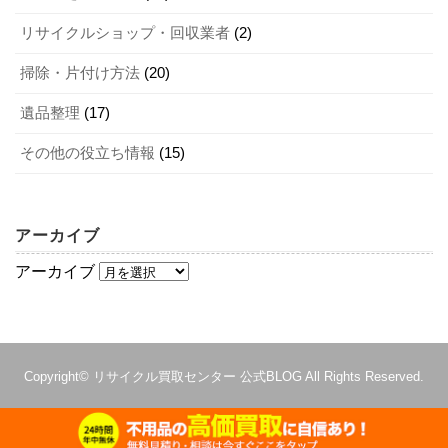
買い替えの場合は、新しい家電を購入する家電量販店に引
リサイクルショップ・回収業者
(2)
買取対象になる家電の条件には、以下のようなものがあり
き取りを依頼してみましょう。家電リサイクル法対象品目
ます。
掃除・片付け方法
(20)
は小売店に回収の義務があるのでリサイクル料金と収集運
製造から5年以内
遺品整理
(17)
搬料金を支払って引き取ってもらうことが可能です。家電
正常に動作する
リサイクル法対象品目以外の家電でも引き取りや下取りに
その他の役立ち情報
(15)
目立つ汚れや傷がない
対応してくれる店舗もあるので問い合わせてみるとよいで
有名メーカー品
しょう。
アーカイブ
4-3．高価買取のポイントを紹介
2-3．指定引取場所へ持ち込む
アーカイブ
家電を買取に出す際には、きれいに掃除をしておきましょ
家電リサイクル法対象品目は自分で指定引取場所へ持ち込
う。購入時の付属品もすべてそろえ、できるだけ新品の状
んで処分する方法もあります。運搬するための車両は必要
態に近づけることが高価買取のポイントです。また、季節
Copyright©
リサイクル買取センター 公式BLOG
All Rights Reserved.
ですが、運搬収集料金がかからずに済むのがメリットで
家電は需要が高まる直前の時期を狙って買取に出すことを
す。最寄りの指定引取場所は
こちら
から検索可能なので調
おすすめします。査定基準は買取先によって異なるため、
べてみるとよいでしょう。