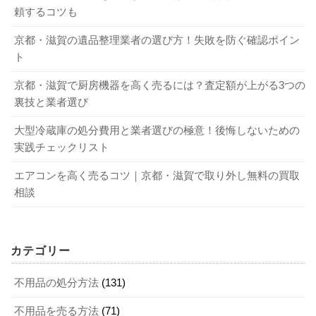
します。
自分に合った家電の処分方法を見つけてください。
頼するコツも
不要になった家電の処分方法には、次のようなものがあり
京都・滋賀の遺品整理業者の選び方！失敗を防ぐ確認ポイン
4-1．リサイクルショップや買取業者を利用す
ます。
ト
る
京都・滋賀で厨房機器を高く売るには？査定額が上がる3つの
裏技と業者選び
2-1．自治体回収を利用する
家電の買取は、リサイクルショップや買取業者に依頼する
大型冷蔵庫の処分費用と業者選びの極意！後悔しないための
ことが可能です。リサイクルショップは気軽に利用できる
実践チェックリスト
自治体回収を利用して家電を捨てる場合は、何ゴミに分類
のがメリットですが、買取金額は相場より安くなる傾向が
されるのか確認が必要です。粗大ゴミに該当するのであれ
見られます。そのため、元値が高額な有名メーカー品など
エアコンを高く売るコツ｜京都・滋賀で取り外し無料の買取
ば事前の申し込みが必要になるため、申し込み先や申し込
は家電専門の買取業者に依頼したほうが高く買取してもら
相談
み方法を確認しましょう。規定料金分の粗大ゴミ処理券を
える可能性があるでしょう。また、不用品の買取に対応し
購入し、家電の目立つ場所に貼って指定された日に出すと
ている不用品回収業者もあるのでチェックしてみることを
いうのが一般的な流れです。
おすすめします。
カテゴリー
不用品の処分方法
(131)
2-2．家電量販店に引き取ってもらう
4-2．買取対象になる家電の条件は？
不用品を売る方法
(71)