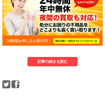
記事の続きを読む
1．洗濯機を買取に出す前の準備
3．洗濯機の買取ならリサイクル買取センタ
5．洗濯機の買取に関してよくある質問
ーへ
最初に、洗濯機を買取に出す前の準備について詳しく説明
洗濯機の買取に関する質問を5つピックアップしてみまし
ここでは、
リサイクル買取センター
のサービスを紹介しま
します。
た。
す。