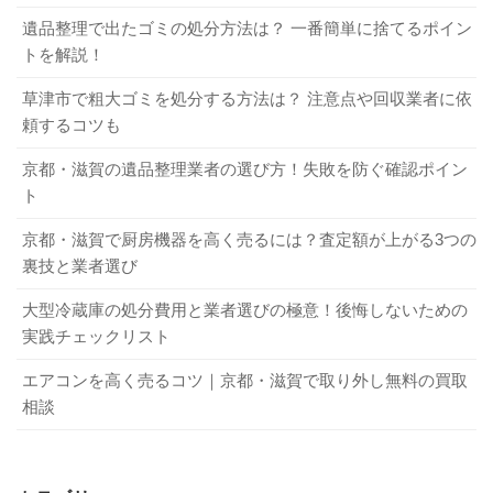
かに作業を行います。事前に近所へ挨拶（あいさつ）も行
付属品の有無だけで買取額が数千円変わることがありま
需要が極めて低いもの
遺品整理で出たゴミの処分方法は？ 一番簡単に捨てるポイン
うため、トラブルになることもありません。
トを解説！
す。査定に厳しい買取専門業者は、付属品がついていない
Q．買取サービスを利用する際の流れは？
と買取不可になる可能性もあるでしょう。できるだけ洗濯
草津市で粗大ゴミを処分する方法は？ 注意点や回収業者に依
A．参考として、リサイクル買取サービスにおける買取まで
機を高く売るためにも、付属品は事前に準備しておきたい
大型・大量の買取回収にも対応できる
頼するコツも
の流れを紹介します。
ポイントです。
京都・滋賀の遺品整理業者の選び方！失敗を防ぐ確認ポイン
電話またはホームページのフォームから無料見積もり
冷蔵庫や洗濯機といった大型家電はもちろんのこと、大量
ト
を依頼する
買取相場を把握しておく
の不用品買取と回収にも対応しています。他店で断られた
訪問予定日にスタッフが訪れ、買取希望商品の見積も
京都・滋賀で厨房機器を高く売るには？査定額が上がる3つの
商品だとしても、リサイクル買取センターでは対応できる
裏技と業者選び
りをする
可能性があるのでぜひ一度ご相談ください。また、軽トラ
処分したい洗濯機がいくらぐらいで売れるのか、買取業者
見積金額に納得すれば、その場で現金買取・商品搬出
ック・小型トラック2台・大型トラック2台・2トンダンプ・
大型冷蔵庫の処分費用と業者選びの極意！後悔しないための
のホームページ等で買取額をチェックすることも事前に準
を行う
実践チェックリスト
4トンダンプ・4トントラックを保有しているため、オフィ
備しておきたいポイントです。あらかじめ、洗濯機の買取
不用品を賢く処分！ リサイクルショップの上手な使い方 5選
ス用品や厨房器具などの回収もできます。
関連記事
額を把握しておけば、適切な価格で買取に出すことができ
エアコンを高く売るコツ｜京都・滋賀で取り外し無料の買取
厨房機器をお得に処分したい！ 買取へ出す際に押さえておきたいポイント
関連記事
相談
るでしょう。買取業者の中には、相場よりも安く買い取る
デジカメを買取に出す方法は？ 高く売るコツや買取に出す前の注意点も
関連記事
まとめ
悪質な業者が存在しているので注意が必要です。納得でき
高く売れる家電の特徴は？ 買取に出す方法や高く売るコツを紹介
関連記事
る値段で売るためにも、複数の買取業者に査定を依頼する
4．京都市内で洗濯機を買取に出す際のポイ