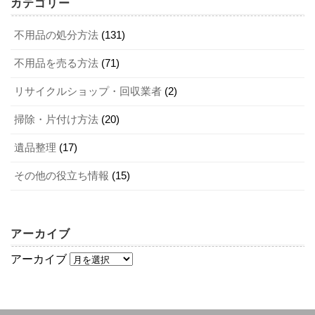
カテゴリー
といいでしょう。
いかがでしたか？ 京都市で洗濯機を買い取っている業者は
ント・注意点
たくさんあります。洗濯機を買取に出す際は複数の業者を
不用品を賢く処分！ リサイクルショップの上手な使い方 5選
関連記事
不用品の処分方法
(131)
比較し、最も高値で売れる業者を選ぶのがコツです。ま
厨房機器をお得に処分したい！ 買取へ出す際に押さえておきたいポイント
関連記事
ここでは、京都市内で洗濯機を買取に出す際のポイント・
不用品を売る方法
(71)
た、事前に掃除し、購入時についてきた付属品をすべてそ
注意点を解説します。
2．京都市内で洗濯機の買取サービスを行っ
ろえることも高価買取のポイントでもあります。なお、リ
リサイクルショップ・回収業者
(2)
ている業者
サイクル買取センターでは洗濯機の買取だけでなく、回収
掃除・片付け方法
(20)
も可能です。京都市で洗濯機の買取や処分でお悩みの方
高価買取が期待できる時期に売る
ここでは、京都市内で洗濯機の買取サービスを行っている
は、ぜひ一度お問い合わせください。
遺品整理
(17)
業者について紹介します。
洗濯機を買取に出す際は、高価買取の可能性が高まる時期
その他の役立ち情報
(15)
に売却するのもポイントの1つです。洗濯機の買取における
リサイクルショップ京都・出張買取24時
ベストな時期は、単身用とファミリー向けで異なります。
単身用の洗濯機は3～4月など新生活が始まる時期に需要が
アーカイブ
高まるでしょう。需要が高まる時期に査定を行うことで、
京都・大阪・兵庫・奈良を中心に買取を行っている「リサ
アーカイブ
ほかの時期よりも高く売れる可能性があります。一方、フ
イクルショップ京都・出張買取24時」では、24時間電話受
ァミリー向けの洗濯機は、洗濯の頻度が増える6～8月あた
付の買取専門店です。土日祝日問わずに、24時間で受け付
りが売り時です。
けているので空いている時間に洗濯機の査定が依頼できま