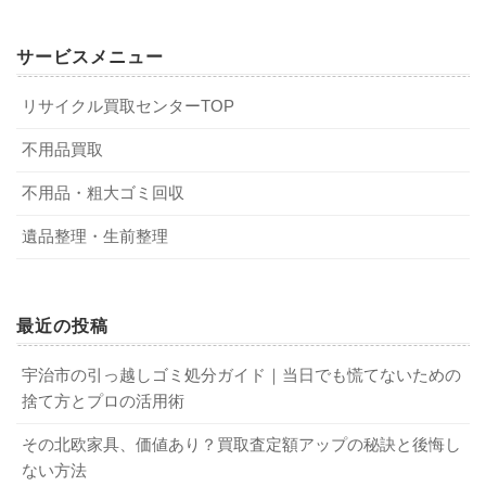
Q．ネットオークションやフリマアプリでも売れるのか？
まずは動作状況を確認する
A．実際に、ネットオークションやフリマアプリをチェック
サービスメニュー
不用品買取・回収実績は京都・滋賀トップクラ
してみると、さまざまな種類の洗濯機が出品されていま
ス
す。ただし、個人で洗濯機を出品する場合、落札されたと
リサイクル買取センターTOP
洗濯機を買取へ出す前に、まずは動作状況を確認しましょ
してもこん包し発送する必要があるため、手間と時間がか
う。洗濯機が正常に動くか、不具合は起きていないかな
不用品買取
かるでしょう。できるだけ手間と時間をかけたくない方
リサイクル買取サービスは、不用品買取・回収実績が京
ど、動作状況をしっかりと確認することが大切です。完全
は、買取業者を利用するのがおすすめです。
不用品・粗大ゴミ回収
都・滋賀トップクラスです。これまでさまざまなジャンル
に壊れている洗濯機は、買取不可になる可能性がありま
の不用品を買取・回収してきたからこそ、格安回収と高価
す。ただし、たとえ正常に稼働できる状態だとしても、発
遺品整理・生前整理
Q．洗濯機を高く買い取ってもらうコツは？
買取が実現できます。特に、現在はドラム式洗濯機と8kg以
売時期から5年以上が経過した洗濯機は買い取ってもらえな
A．洗濯機をキレイに掃除し、付属品をすべてそろえるのは
上のタテ型洗濯機の買取を強化中です。該当の洗濯機を手
い可能性があるので注意が必要です。スムーズに買取を進
もちろん、ほかの家電もまとめて売ると高価買取が期待で
放そうと考えている方は、ぜひ一度出張査定をご依頼くだ
めるためにも、事前の動作確認を忘れずに行いましょう。
最近の投稿
きます。たとえば、単身用の洗濯機・冷蔵庫・電子レンジ
さい。出張査定は無料となっているほか、買取額に納得い
など生活家電をセットにすることで、高く売れる可能性が
宇治市の引っ越しゴミ処分ガイド｜当日でも慌てないための
ただけない場合でもキャンセル費はかかりません。
あるでしょう。冷蔵庫以外にも処分したい家電があれば、
洗濯機を掃除する
捨て方とプロの活用術
まとめて査定を依頼してみてください。
その北欧家具、価値あり？買取査定額アップの秘訣と後悔し
製造から5年以内の家電製品を出張買取
Q．洗濯機の買取相場はいくらぐらいか？
洗濯槽やフィルターが汚れている洗濯機は買取不可になる
ない方法