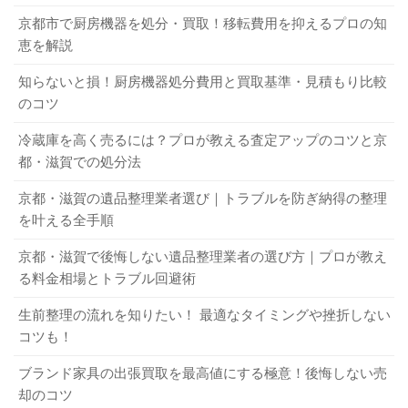
A．型番・メーカー・発売年などによって異なります。参考
か、買取額が低くなる原因になるので査定を依頼する前に
京都市で厨房機器を処分・買取！移転費用を抑えるプロの知
リサイクル買取センターで買取可能な洗濯機は、製造から5
として、年式別の買取相場（4～8kg以上）を下記にまとめ
洗濯機をキレイに掃除しましょう。なお、洗濯機掃除のや
恵を解説
年以内のものです。出張買取の対応エリアは京都市全域・
ました。
り方は、下記の手順を参考にしてください。
宇治市・京田辺、滋賀県全域など幅広く対応しているのも
知らないと損！厨房機器処分費用と買取基準・見積もり比較
1年落ち：約7,000～25,000円
洗剤投入ケース・ゴミ取りネット・フィルターなど細
大きな特徴となります。さらに、リサイクル買取センター
のコツ
2年落ち：約7,000～20,000円
かいパーツを取り外す
の買取対象品目も幅広いため、洗濯機以外の不用品もまと
3年落ち：約5,000～18,000円
冷蔵庫を高く売るには？プロが教える査定アップのコツと京
洗濯機の細かいパーツはぬるま湯につけて、歯ブラシ
めての回収・買取が可能です。たとえ、買取不可になった
都・滋賀での処分法
4年落ち：約5,000～15,000円
で洗う
としても、そのまま回収できます。
5年落ち：約5,000～13,000円
塩素系漂白剤を用いて、洗濯コースまたは標準コース
京都・滋賀の遺品整理業者選び｜トラブルを防ぎ納得の整理
6年落ち：約4,000～10,000円
をまわして洗濯槽を洗う
を叶える全手順
ハンガーにストッキングを巻きつけ、洗濯パンにたま
24時間対応の無料出張査定
Q．買取不可になる洗濯機の特徴は？
京都・滋賀で後悔しない遺品整理業者の選び方｜プロが教え
っている汚れを拭き取る
A．買取業者によって異なりますが、主に以下のようなもの
る料金相場とトラブル回避術
高価買取と格安回収が実現できるほか、リサイクル買取セ
は買取不可になる可能性があります。
生前整理の流れを知りたい！ 最適なタイミングや挫折しない
付属品をすべてそろえる
ンターでは24時間無料出張査定を行っています。日中は仕
壊れて使えないもの
コツも！
事でいない方でも、夜間や早朝の買取にも対応しているの
傷や汚れ・臭いがひどいもの
でぜひ一度お問い合わせください。夜間作業では騒音が不
ブランド家具の出張買取を最高値にする極意！後悔しない売
洗濯機の購入時についてきた付属品をすべてそろえること
部品が足りないもの
却のコツ
安になりますが、リサイクル買取センターでは静かに速や
も、買取へ出す前の大切な準備です。買取業者の中には、
法律や法令などで売買が禁止されているもの