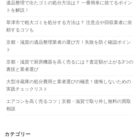
遺品整理で出たゴミの処分方法は？ 一番簡単に捨てるポイン
京都・滋賀でトップクラスです。そのため、他店の見積額
トを解説！
大津市でエアコンを処分したい人必見！ 捨てる際の注意点も！
関連記事
2-1．戸別回収
よりも高価買取・格安回収ができます。24時間年中無休で
宇治市で冷蔵庫を処分する方法は？ 不用品回収業者に依頼する方法も紹介
関連記事
草津市で粗大ゴミを処分する方法は？ 注意点や回収業者に依
受付可能なほか、法人向けサービスも実施しているので、
頼するコツも
4．不用品回収業者に依頼する際の注意点
ぜひ一度お問い合わせください。
戸別回収は、行政指定業者が自宅または指定回収場所まで
粗大ゴミを回収しにきてくれる方法です。自治体の戸別回
京都・滋賀の遺品整理業者の選び方！失敗を防ぐ確認ポイン
タイヤの寿命はどれくらい？知っておきたい寿命の目安と交換時期
関連記事
収を利用する際は、以下の手順となります。
ト
ここでは、不用品回収業者に依頼する際の注意点を紹介し
パソコンディスプレイを廃棄する際の手順や具体的な方法を詳しく解説
関連記事
ます。
京都・滋賀で厨房機器を高く売るには？査定額が上がる3つの
事前に、受付センターへ申し込む
6．粗大ゴミの処分に関してよくある質問
裏技と業者選び
取扱店で粗大ゴミ処理手数料券を購入する
収集当日の予約時間までに指定の場所へ排出する
4-1．見積書を確認する
大型冷蔵庫の処分費用と業者選びの極意！後悔しないための
粗大ゴミの処分に関する質問を5つピックアップしてみまし
実践チェックリスト
た。
受付センターへの受付は、電話または市公式LINEから可能
不用品回収業者に依頼する際は、見積書の内容をしっかり
です。電話の場合は、0120-34-5371（固定電話だけ可）と
エアコンを高く売るコツ｜京都・滋賀で取り外し無料の買取
Q．自治体回収で粗大ゴミを出す際の注意点は？
と確認することが大切です。どのような不用品の処分にい
075-955-5371があります。なお、電話の受付時間は月～金
相談
A．マンションなどの集合住宅に住んでいる方は、申し込み
くらかかるのか、総額でいくらになるのか、追加費用が発
曜日の午前9時～正午・午後1時～午後5時までと決まってい
前に管理人へ粗大ゴミを出せる場所を確認してください。
生するケースなどを確かめておきましょう。そうでない
るので注意してください。なお、申し込み時に手数料金
なお、狭い路地など収集車が入れない場合は、広い道路ま
と、悪徳業者に引っかかり、トラブルになるからです。実
額・収集日と場所が伝えられるため、忘れずにメモしてお
カテゴリー
で粗大ゴミを出す必要があります。自分たちで指定収集場