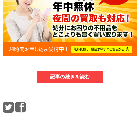
記事の続きを読む
1．長岡京市で粗大ゴミに該当するものは？
3．自治体回収に間に合わない場合は？
5．まだ使えるものは買取に出そう！
まずは、長岡京市でどんなものが粗大ゴミになるのか、基
ここでは、自治体回収に間に合わない場合の対処法をいく
ここでは、粗大ゴミを買取に出す方法とポイントを解説し
本情報をチェックしておきましょう。
つか紹介します。
ます。