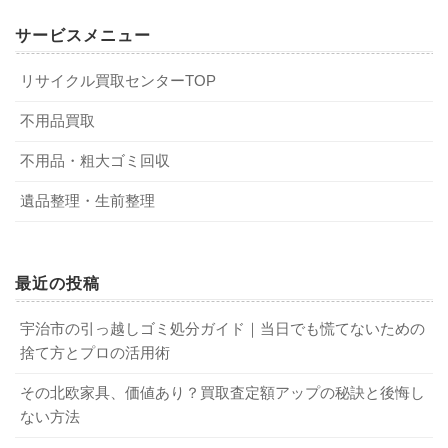
1-1．一辺の長さが50cm以上のもの
3-1．引っ越し業者のサービスを利用する
5-1．正常に使えるか
サービスメニュー
リサイクル買取センターTOP
長岡京市において粗大ゴミに該当するのは、縦・横または
引っ越しなどで自治体回収に間に合わない場合は、引っ越
「不用品は買い取ってもらえるのか？」と不安を感じると
高さのいずれか一辺の長さが50cm以上のものです。処分し
し業者の不用品回収サービスを利用する方法があります。
思いますが、正常に使うことができるものであれば買い取
不用品買取
たいものがあれば、まずは、一辺の長さを測ってみてくだ
大手の引っ越し業者では、ほとんどが不用品の回収サービ
ってもらえる可能性があります。ただ、壊れているもの・
不用品・粗大ゴミ回収
さい。一辺の長さが50cm以内であれば、ほかの分類となり
スを行っているようです。自治体回収で処分するよりも費
不具合が起きているものなどは買取対象外です。査定を依
ます。また、一辺の長さが50cm以上であったとしても、市
用はかかりますが、急を要する際はすぐに不用品が処分で
頼する前に、自分で状態をチェックしてみてください。粗
遺品整理・生前整理
で収集できないものもあるので注意が必要です。
きます。ただし、処分できる量や品目が決まっている可能
大ゴミの中でも、洗濯機や冷蔵庫といった生活家電・大型
性もあるため、事前の確認が必要です。
家具は買い取ってもらいやすい傾向があります。不用品の
状態をチェックする際は、メーカー・製造年月なども併せ
最近の投稿
1-2．長岡京市で捨てられないもの
て確認しておくといいでしょう。
3-2．知人や友人に譲渡する
宇治市の引っ越しゴミ処分ガイド｜当日でも慌てないための
捨て方とプロの活用術
粗大ゴミに該当する大きさだとしても、長岡京市で捨てら
5-2．買取専門業者・リサイクルショップに依
れないものがあります。たとえば、以下のようなもので
処分したい不用品を、知人や友人に譲渡する方法もありま
その北欧家具、価値あり？買取査定額アップの秘訣と後悔し
頼する
す。
す。特に、まだ使えるものは、譲渡先が見つかる可能性が
ない方法
あるでしょう。まわりに欲しがっている人がいないか、探