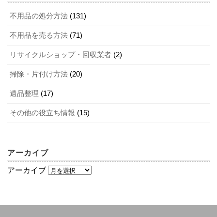
際に、「見積書には記載されていない追加費用を請求され
くといいでしょう。LINEでの申し込み方法は、下記の手順
所まで運べない際は、自治体の窓口に相談してください。
不用品の処分方法
(131)
た」などのトラブルが起きています。トラブルを未然に防
を参考にしてください。
また、収集日前日など早く排出すると、不法投棄や放火の
ぐためにも、見積書の入念な確認が必要です。
不用品を売る方法
(71)
原因にもつながるので要注意です。
市公式LINEから「粗大ゴミ収集受付」をタップする
粗大ゴミの品目リストから選択し、数量・品目を確認
リサイクルショップ・回収業者
(2)
Q．粗大ゴミの中に入れてはいけないものは？
4-2．回収方法を選択できるか
する
A．プロパンガス・灯油・シンナーといった爆発の危険があ
掃除・片付け方法
(20)
名前・郵便番号・住所・マンション名等・電話番号を
るものは、粗大ゴミの中に入れないでください。間違って
入力する
遺品整理
(17)
回収方法が自由に選択できるかも、不用品回収業者へ依頼
入れてしまうと、火災が起きる可能性があります。粗大ゴ
収集希望日を選択し、排出場所と申請内容を確認する
する前にチェックしておきたいポイントです。主な回収方
ミとして処分すればいいのか自分で判断できない場合は、
その他の役立ち情報
(15)
仮受付→市で内容の確認後、本受付完了
法としては、宅配回収・持ち込み回収・出張回収の3つがあ
自治体の窓口に相談しましょう。
ります。回収方法が選択できたほうが、そのときの状況に
Q．粗大ゴミを高く売るコツは？
合わせてベストな方法で回収してもらえるでしょう。不用
2-2．自分で直接持ち込む
アーカイブ
A．家電や家具などを売る際は、できるだけキレイに掃除し
品回収業者の中には、宅配回収だけというところもあるの
アーカイブ
てください。ホコリや汚れがついたままの状態では、買い
で注意してください。特に、不用品が大量にある方は、出
長岡京市では、持ち込み処分も行っています。自分で直接
取ってもらえないか減額になる恐れがあるからです。ま
張回収を行っている回収業者を選びましょう。
持ち込む際も戸別回収と同じく、事前の受付が必要です。
た、取扱説明書・替えの部品といった付属品も全部そろえ
自分で持ち込む際の申し込み先は環境業務課（075-955-
たほうがいいでしょう。実際に、売りたいものがいくらぐ