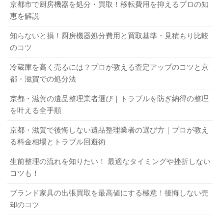
家電リサイクル法の対象品目（テレビ・エアコン・洗
京都市で厨房機器を処分・買取！移転費用を抑えるプロの知
主な買取先としては、買取専門業者とリサイクルショップ
してみてください。また、地元の掲示板を利用するのも選
濯機・冷蔵庫）
恵を解説
があります。買取専門業者は中古市場の需要を把握してい
択肢の1つです。地元の掲示板であれば、処分したい当日に
会社や工場などから出る事業系のゴミ
るため、価値があるものほど高価買取が期待できるでしょ
譲渡先が見つかる可能性もあります。譲渡先が見つかれ
知らないと損！厨房機器処分費用と買取基準・見積もり比較
自転車・バイク・タイヤ
う。ただし、査定は厳しめですので、買取不可になる可能
のコツ
ば、処分費用をかけずに不用品が手放せるでしょう。
バッテリー・ニカド電池等の小型充電式電池・ボタン
性もあります。買取専門業者で買取不可になった場合は、
電池
冷蔵庫を高く売るには？プロが教える査定アップのコツと京
リサイクルショップに依頼するのも選択肢の1つです。リサ
土砂・がれき・建材などの産業廃棄物など
都・滋賀での処分法
3-3．不用品回収業者に依頼する
イクルショップは買取専門業者よりも査定は厳しくないた
京都・滋賀の遺品整理業者選び｜トラブルを防ぎ納得の整理
粗大ゴミに該当するかしないか自分で判断できない場合
め、買取額は下がりますが、少し不具合が起きていたとし
を叶える全手順
は、必ず自治体に問い合わせて確認してください。
すぐに粗大ゴミを処分したい・大量の不用品を一気に捨て
ても買い取ってもらえるケースもあります。
たいという方は、不用品回収業者への依頼がおすすめで
京都・滋賀で後悔しない遺品整理業者の選び方｜プロが教え
タイヤの寿命はどれくらい？知っておきたい寿命の目安と交換時期
関連記事
す。不用品回収業者では、さまざまなジャンルを扱ってい
る料金相場とトラブル回避術
パソコンディスプレイを廃棄する際の手順や具体的な方法を詳しく解説
関連記事
5-3．不用品の回収・買取ならリサイクル買取
るので、大量の不用品もまとめて回収してもらえます。自
サービスへ
生前整理の流れを知りたい！ 最適なタイミングや挫折しない
2．長岡京市で粗大ゴミを出す方法
治体回収は粗大ゴミの収集日が決まっているため、すぐに
コツも！
処分できません。けれども、即日対応な回収業者に依頼す
どの不用品回収業者に依頼すればいいのか分からずに悩ん
れば、すぐに処分できます。また、出張回収を利用すれ
ブランド家具の出張買取を最高値にする極意！後悔しない売
ここでは、長岡京市で粗大ゴミを出す方法について説明し
却のコツ
でいる方は、ぜひリサイクル買取サービスをご利用くださ
ば、ゴミの分類や搬出にかかる手間や時間も省けるでしょ
ます。
い。
リサイクル買取サービス
は、不用品買取と回収実績が
う。