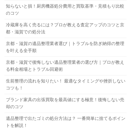
不用品と必要なものの分別
をすると、必要なものと不必要なものが分かりやすくなり
知らないと損！厨房機器処分費用と買取基準・見積もり比較
A．はい。人手を集められないなら業者に依頼しましょう。
不用品の買取・回収
ます。
のコツ
土地や家屋の売却相談など
マンションの片付けに成功するポイントを紹介！ 不用品の処分方法も
関連記事
冷蔵庫を高く売るには？プロが教える査定アップのコツと京
汚部屋を放置すると火事になるって本当？ 今すぐできる予防法を紹介
関連記事
なお、業者によっては行っていないサービスもありますの
都・滋賀での処分法
1-3．家族全員で不要なものを整理しよう
まとめ
で、気をつけてください。
京都・滋賀の遺品整理業者選び｜トラブルを防ぎ納得の整理
を叶える全手順
生前整理は自分のものだけでなく、家族全員で使うもの、
今回は、生前整理のメリットや必要性、進め方などを解説
3-3．生前整理を依頼する業者の選び方
夫婦で使うものも行う必要があります。ですから、自分1人
しました。生前整理は時間に余裕があるならば、少しずつ
京都・滋賀で後悔しない遺品整理業者の選び方｜プロが教え
だけでなく、家族にも声をかけましょう。また、自分のも
る料金相場とトラブル回避術
行っていきましょう。自分ではもう無理だと思った場合
の以外は勝手に処分してはいけません。
生前整理を行ってくれる業者は年々増え続けています。業
や、至急に整理が必要になった場合は、業者に依頼するの
生前整理の流れを知りたい！ 最適なタイミングや挫折しない
者選びに迷ったら、以下のようなポイントを押さえましょ
がおすすめです。片付けから回収まで一手に引き受けてく
マンションの片付けに成功するポイントを紹介！ 不用品の処分方法も
関連記事
コツも！
う。
れるので、早ければ数時間で不用品が片付きます。
汚部屋を放置すると火事になるって本当？ 今すぐできる予防法を紹介
関連記事
ブランド家具の出張買取を最高値にする極意！後悔しない売
自分が望んでいるサービスを提供してくれるか
2．生前整理の進め方
却のコツ
実績が豊富か
遺品整理で出たゴミの処分方法は？ 一番簡単に捨てるポイン
評判がよいか
では、どのように生前整理を進めればいいのでしょうか？
トを解説！
事務所を構えているか