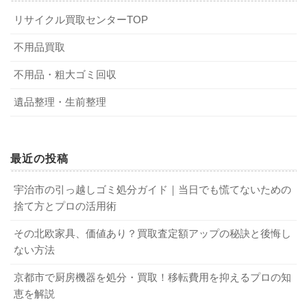
選ぶ作業
A．製造されてから5年までの家電、キレイな家具・古書・
ブランド食器・ホビー類などは中古でも一定の需要があり
リサイクル買取センターTOP
生前整理は、人によってやることが異なります。単に不用
ます。
生前整理とは単に不用品を片付けるだけでなく、自分にと
品を片付ければいいというだけの人もいれば、家や土地な
不用品買取
って人生の最後まで必要なものを選ぶ作業です。ですか
どの財産も一緒に片付けたいという人もいるでしょう。ま
Q．生前整理を業者に依頼したら、どんなものでも回収して
不用品・粗大ゴミ回収
ら、「いつから始めるべき」という決まりはありません。
た、「ものが多すぎて1人では片付けられない」というケー
くれるでしょうか？
少しずつ身の回りのものを整理し、自分にとって必要なも
スもあります。生前整理を業者に依頼すれば、不用品の片
遺品整理・生前整理
A．業者によっては回収できないものもあります。見積もり
のを見つけていけばいいのです。引っ越し作業のように
付けはもちろんのこと、家や土地の売却にも相談に乗って
の際に確認してください。
「何月何日までに完了させる」と肩に力を入れる必要はあ
くれるところもあるでしょう。また、不用品の回収や買取
Q．生前整理を業者に依頼すれば、どのくらいで終わります
りません。
も行っているので、自分で不用品を処分したり売却先を探
最近の投稿
か？
したりする手間が省けます。
A．ゴミ屋敷でない限り、1日で終わることが大半です。
宇治市の引っ越しゴミ処分ガイド｜当日でも慌てないための
1-2．生活が大きく変わるときに始めるのがお
捨て方とプロの活用術
Q．生前整理を行うと遺品整理はしなくてすみますか？
すすめ
3-2．生前整理の業者に依頼できること
その北欧家具、価値あり？買取査定額アップの秘訣と後悔し
A．全くしなくてよい、というケースは少ないでしょう。し
ない方法
かし、手間は大幅に減ります。
定年退職や子供の結婚、家の住み替えなど、老後には大き
生前整理を業者に依頼すれば、以下のようなことを任せる
京都市で厨房機器を処分・買取！移転費用を抑えるプロの知
く生活が変わるときがあります。生活が大きく変われば、
ことができます。
Q．生前整理を至急行いたい場合は、業者に頼むのが一番い
恵を解説
必要なものも変わってくるでしょう。このときに生前整理
いでしょうか？