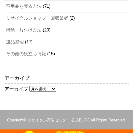
コツもつかめてくるでしょう。
安い業者は依頼しない方がおすすめです。
不用品を売る方法
(71)
リサイクルショップ・回収業者
(2)
2-2．あちこち同時に片付けない
記事の続きを読む
掃除・片付け方法
(20)
遺品整理
(17)
生前整理は、1箇所ずつ行っていきましょう。「家全体を一
辺に行おう」とすれば、収拾がつかなくなります。また、
その他の役立ち情報
(15)
めったに使わない収納スペースに入っているものの大半
は、不要なものでしょう。そのようなところから片付け始
めれば、迷うことも少ないはずです。
アーカイブ
アーカイブ
2-3．自分専用のスペースが片付け終わったら
家族共有のスペースを片付ける
Copyright©
リサイクル買取センター 公式BLOG
All Rights Reserved.
自分が使っているものしかないスペースを完全に片付け終
わったら、家族共有のスペースを片付けましょう。この場