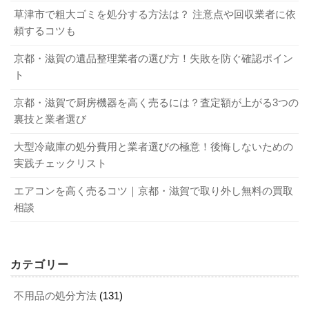
この項では、その方法を紹介します。
草津市で粗大ゴミを処分する方法は？ 注意点や回収業者に依
なお、連絡先が携帯電話だけという業者は、簡単に音信不
頼するコツも
通になる可能性があります。固定電話が連絡先として設定
2-1．小さい収納スペースを一番始めに片付け
されているところを選びましょう。
京都・滋賀の遺品整理業者の選び方！失敗を防ぐ確認ポイン
る
ト
きれいな部屋にするコツは？ 簡単に片付ける方法やポイントを詳しく！
関連記事
汚部屋から脱出するには手順が重要！ 確実に片付ける方法を解説！
京都・滋賀で厨房機器を高く売るには？査定額が上がる3つの
関連記事
生前整理は、基本的に引っ越し作業と同じです。不要なも
裏技と業者選び
のを捨てて必要なものを残します。しかし、慣れてないと
4．見積もりを比較して業者を選ぼう
大型冷蔵庫の処分費用と業者選びの極意！後悔しないための
不用品の仕分けをするだけでも、時間がかかるでしょう。
実践チェックリスト
そこで、まずは一番小さい収納スペースの片付けをしてみ
生前整理を業者に依頼する流れは以下のようなものです。
てください。中のものを全てだし、必要なものと不要なも
エアコンを高く売るコツ｜京都・滋賀で取り外し無料の買取
インターネットやイエローページで業者を見つける
のを分けていきます。迷うようならば、「1年以上使わなか
相談
依頼したい内容を説明し、見積もりを出してもらう
ったものは捨てる」とルールを決めるとおすすめです。ど
見積もりを比較して業者を選ぶ
うしてもふんぎりが付かないのならば、ダンボールなどに
契約
まとめて入れておき、しばらく時間をおきましょう。そう
カテゴリー
すれば、判断がつきやすくなります。小さい収納スペース
見積もりは、業者の質が見えます。見積もりが明確で分か
不用品の処分方法
(131)
が無事片付けられたなら達成感も味わえるうえ、片付けの
りやすい業者に依頼しましょう。極端に値段が高い業者、