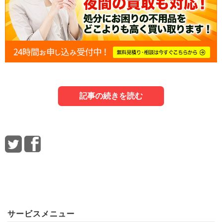
記事の続きを読む
1．生前整理を始める時期
3．生前整理を業者に依頼する方法
5．生前整理に関するよくある質問
はじめに、生前整理を始めるのにおすすめの時期を紹介し
この項では、生前整理を業者に依頼するメリットや業者選
この項では、生前整理に関するよくある質問を紹介しま
ます。
びのポイントなどを紹介します。
す。
Q．生前整理の際、不要になった品を売却することは可能で
1-1．生前整理とは自分が本当に必要なものを
3-1．生前整理を業者に依頼するメリット
すか？
サービスメニュー