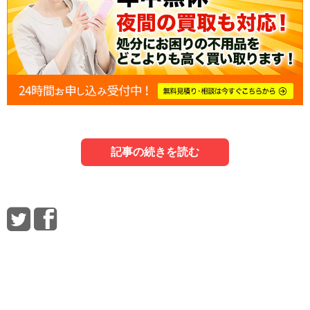
記事の続きを読む
1．どんなオーディオアンプが買取対象にな
3．オーディオアンプを高く買取してもらう
5．オーディオアンプの買取に関するよくあ
る？
コツ
る質問
最初に、どんなオーディオアンプが買取対象になるか見て
オーディオアンプを高く買取してもらうには、いくつかの
最後に、オーディオアンプの買取に関する質問に回答しま
いきましょう。
コツがあります。
す。それぞれ役立ててください。
Q．ネット経由でオーディオアンプを買取してもらうメリッ