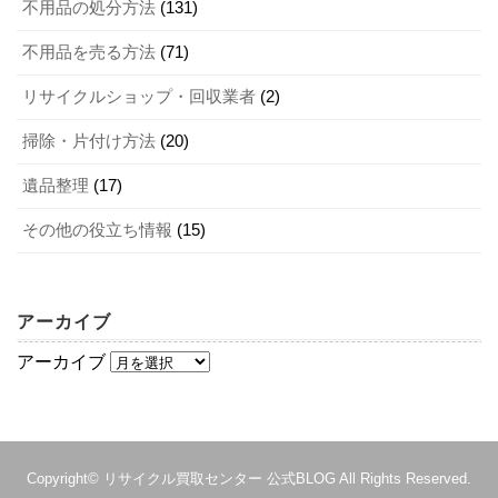
る人が多いのです。そのため、ペットやタバコなどの臭い
不用品の処分方法
(131)
などが気にならないことを条件に買取している業者が多く
不用品を売る方法
(71)
4-1．オーディオアンプの買取実績が豊富
なります。
リサイクルショップ・回収業者
(2)
まずは、オーディオアンプの買取実績が豊富にあることを
掃除・片付け方法
(20)
1-5．購入時の付属品が揃っている
確認してください。買取実績の多さは、買取業者の信頼度
遺品整理
(17)
と比例するからです。中でも、長年にわたってオーディオ
購入時の付属品が揃っていることも、オーディオアンプを
の買取をしているところなら、信頼できるといえるでしょ
その他の役立ち情報
(15)
買取してもらえる条件です。オーディオアンプの付属品に
う。ただし、買取業者によって買取を強化しているメーカ
は、主に以下のようなものがあります。
ーや種類が異なることがあるため、併せてチェックしてお
くことが大切です。
リモコン
アーカイブ
使用説明書
アーカイブ
各種接続ケーブル
4-2．査定は無料
ACアダプター
なお、メーカーや機種によって付属品の種類が異なるた
査定は無料であることも、信頼できる買取業者の特徴にな
Copyright©
リサイクル買取センター 公式BLOG
All Rights Reserved.
め、使用説明書やメーカーのホームページなどで確認して
ります。査定だけでも、スタッフの労力と時間がかかるの