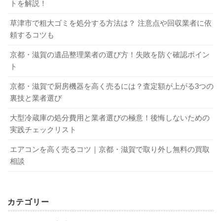
トを解説！
外の不用品も買取してもらえるので検討してみてくださ
外観に目立つ傷・破損・汚れがないオーディオアンプは、
い。
草津市で粗大ゴミを処分する方法は？ 注意点や回収業者に依
オーディオアンプの買取を強化している業者に売ること
買取してもらえる可能性が高くなります。オーディオアン
頼するコツも
も、大切なポイントになります。オーディオアンプの買取
プはインテリアとして楽しむ人も多く、外観に目立つ傷・
工具の買取前に知っておきたい知識～注意点や査定の相場について～
関連記事
を強化している業者といない業者では、査定金額に大きな
破損・汚れなどがあると敬遠される傾向があるからです。
使わない健康器具は買取に出そう！処分する前に知っておくべき5箇条
関連記事
京都・滋賀の遺品整理業者の選び方！失敗を防ぐ確認ポイン
差が出るからです。なお、オーディオアンプの買取を強化
実際に、外観がキレイなオーディオアンプは、中古市場で
ト
まとめ
している業者は、買取実績が豊富にある、ホームページな
も人気があり、高値で取り引きされています。
京都・滋賀で厨房機器を高く売るには？査定額が上がる3つの
どで買取強化品として提示しているなどの特徴がありま
裏技と業者選び
今回は、オーディオアンプの買取について詳しく解説しま
す。
1-4．ペットやタバコの臭いなどが気にならな
した。不要になったオーディオアンプを高く買取してもら
大型冷蔵庫の処分費用と業者選びの極意！後悔しないための
ホームシアターを買取に出すポイントは？ 買取相場や高く売るコツ
関連記事
い
うには、査定前にクリーニングしておく、購入時の付属品
実践チェックリスト
ヘッドホンを買取に出す方法は？ 高く売るコツや確認すべきポイントも
関連記事
を揃えておくなど、いくつかのコツがあります。また、不
エアコンを高く売るコツ｜京都・滋賀で取り外し無料の買取
要になった時点ですぐに売る、オーディオアンプの買取を
4．オーディオアンプの買取業者を選ぶポイ
オーディオアンプの買取条件に、ペットやタバコの臭いな
相談
ント
強化している業者に売ることも大切です。なお、当
リサイ
どが気にならないことも挙げられます。ペットやタバコの
クル買取サービス
でも、不要になったオーディオアンプの
臭いが付着していても、オーディオアンプの機能に直接影
買取実績が豊富にあります。まずは、お気軽にお問い合わ
響があるわけではありません。しかし、オーディオアンプ
オーディオアンプの買取業者を選ぶポイントについて、詳
カテゴリー
せください。
はリビングなどに据え置いて使うことから、異臭を気にす
しくご紹介します。