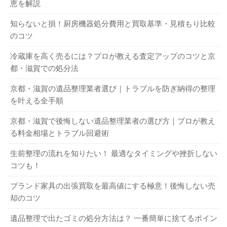
正当な理由により査定金額が低くなっていることがあるか
恵を解説
は業者に確認してみてください。
まとめて保管してあるケースもあるので、家の隅々までよ
らです。なお、正当な理由がなく相場より低い金額を提示
く探してみることがおすすめです。
知らないと損！厨房機器処分費用と買取基準・見積もり比較
された、業者がきちんと査定理由を説明してくれないとい
のコツ
った場合は、買取依頼を取り下げても構いません。
1-2．不具合や故障がない
冷蔵庫を高く売るには？プロが教える査定アップのコツと京
3-3．不要になった時点ですぐに売る
Q．有名メーカー品でも買取不可になる理由は？
都・滋賀での処分法
買取対象になるオーディオアンプの条件に、不具合や故障
A．有名メーカー品でも、査定時に不具合が見つかった、目
京都・滋賀の遺品整理業者選び｜トラブルを防ぎ納得の整理
がないことも挙げられます。中古のオーディオアンプを求
オーディオアンプは、不要になった時点ですぐに売りまし
立つ傷があるなどの理由で、買取不可になることがありま
を叶える全手順
める人は、正常に使えることを第一の条件としていること
ょう。一般的に、製造年が古くなるほど、オーディオアン
す。また、自分で改造したり分解したりした形跡があるも
が多いからです。実際に、中古市場では、不具合や故障が
プの査定金額も低くなる傾向があります。また、自宅など
のは、買取不可になることが多いでしょう。
京都・滋賀で後悔しない遺品整理業者の選び方｜プロが教え
ないオーディオアンプが盛んに取り引きされています。反
で保管している間にホコリや湿気などによる劣化が進むこ
る料金相場とトラブル回避術
Q．オーディオアンプと同時に買取してもらうとよいもの
面、不具合や故障があるオーディオアンプは、買取しても
とも、査定時に影響するでしょう。オーディオアンプを保
は？
生前整理の流れを知りたい！ 最適なタイミングや挫折しない
らえることがあっても、修理パーツ採取用のジャンク品と
管し続ける手間やコストを考えると、不要になった時点で
コツも！
A．たとえば、スピーカー・ターンテーブル・プレーヤーな
して数百円程度までの査定金額になるのが一般的です。
すぐに売るのがベストです。
ど、そのほかにも不要なオーディオ機器があるときは、同
ブランド家具の出張買取を最高値にする極意！後悔しない売
時に買取してもらうとよいでしょう。まとめて買取に出す
却のコツ
1-3．外観に目立つ傷・破損・汚れがない
3-4．オーディオアンプの買取を強化している
ことで、査定金額のアップにつながることがあります。ま
遺品整理で出たゴミの処分方法は？ 一番簡単に捨てるポイン
業者に売る
た、不用品回収業者に依頼する場合は、オーディオ機器以