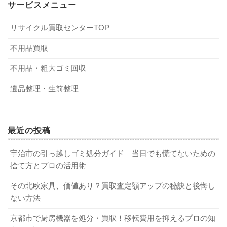
サービスメニュー
1-1．有名メーカー品
3-1．キレイにクリーニングしておく
トは？
A．以下のようなメリットがあります。
リサイクル買取センターTOP
多くの業者では、有名メーカー品のオーディオアンプを買
オーディオアンプを高く買取してもらうには、キレイにク
都合のよいタイミングで24時間いつでも利用できる
不用品買取
取しています。有名メーカー品は信頼度が高く、中古市場
リーニングしておくことが大切です。オーディオアンプに
スタッフと直接顔を合わせる必要がない
不用品・粗大ゴミ回収
でも安定した人気を誇るからです。たとえば、以下のよう
は、ホコリや手あかなどのさまざまな汚れが付着していま
さまざまな買取業者を比較できる
なメーカーのオーディオアンプは、買取してもらえる可能
す。まずは、使用説明書などを参考に、丁寧にクリーニン
遺品整理・生前整理
Q．オーディオアンプが高く売れるタイミングは？
性が高いでしょう。
グしておきましょう。すると、業者の印象がよくなり、査
A．中古市場でオーディオアンプの引き合いが活発になるの
定金額のアップにつながります。
ヤマハ（YAMAHA）
は、夏～初秋になります。この時期は各地で大規模なフェ
最近の投稿
マランツ（Marantz）
スやライブが行われ、音楽への関心が高まるからです。ま
オンキョー（ONKYO）
3-2．購入時の付属品を揃えておく
た、夏のボーナス時期に当たることも、オーディオアンプ
宇治市の引っ越しゴミ処分ガイド｜当日でも慌てないための
デノン（DENON）
の中古需要の増加につながっています。
捨て方とプロの活用術
タンノイ（TANNOY）
購入時の付属品を揃えておくことも、オーディオアンプを
その北欧家具、価値あり？買取査定額アップの秘訣と後悔し
Q．オーディオアンプの査定金額に納得できない場合はどう
フェンダー（Fender）
高く買取してもらうコツです。特に、リモコンやACアダプ
ない方法
する？
ラックスマン（LUXMAN）
ターなどの主要付属品の有無は、査定金額に大きく響きま
A．まずは、業者から査定理由を説明してもらいましょう。
京都市で厨房機器を処分・買取！移転費用を抑えるプロの知
業者によっても買取可能なメーカーが異なるため、詳しく
す。オーディオアンプの付属品はタンスの引き出しなどに