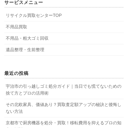
サービスメニュー
5-1．豊富な買取実績があるか
リサイクル買取センターTOP
ノーブランドの布製ソファはもともとの値段が安いため、
ソファを廃棄する場合は、自治体が回収する粗大ゴミとし
売値がついたとしても1,000円前後の場合が多くなっていま
ソファの買取実績が豊富であるか、必ずチェックしてくだ
て出す人が多いでしょう。粗大ゴミを出す際は、事前の申
不用品買取
す。「処分費用を払わずに済んだ」と思えばよいでしょ
さい。どんなタイプ・種類の家具の買取を得意としている
し込みが必要です。ソファの大きさによって処分費用が変
不用品・粗大ゴミ回収
う。レザーソファは1,000～70,000円前後が相場です。中古
か確認しておくことは重要です。実績が豊富ということ
わってくるため、申し込みの際に確認しておきましょう。
市場でも人気があり、高値がつきやすいソファといえるで
は、ソファの価値や中古需要にも詳しいという安心感が大
コンビニか郵便局で購入した粗大ゴミ処理券をソファに貼
遺品整理・生前整理
しょう。
きいでしょう。業者の創業年数だけで判断するのではな
り、指定された回収日の朝に回収場所へ持っていくのが一
く、どのような家具をいくらで買取した実績があるのかを
般的な流れです。ただし、ソファの大きさや重さによって
細かくチェックしておくことをおすすめします。
は回収場所まで運ぶのが難しい場合も多いでしょう。その
最近の投稿
3-2．デザイナーズソファは100万円近い値がつ
際は、別の処分方法を検討すべきです。
くことも
宇治市の引っ越しゴミ処分ガイド｜当日でも慌てないための
5-2．口コミなどで悪い評判はないか
捨て方とプロの活用術
1-2．不用品回収業者に回収してもらう
特に高額買取されやすいのが、デザイナーズソファです。
その北欧家具、価値あり？買取査定額アップの秘訣と後悔し
ハーマンミラーやアルフレックス・フリッツハンセンなど
インターネットでその業者の口コミをチェックしてみまし
ない方法
のデザイナーズソファはこだわり抜いたデザインがとても
ょう。「スタッフの対応が悪い」「ほかの家具も買取に出
ソファ以外にも処分したいものが多数ある場合などは、不
京都市で厨房機器を処分・買取！移転費用を抑えるプロの知
魅力的で、中古市場でも大変な人気を集めています。レザ
すよう強引にすすめられた」など、悪い評判がある業者は
用品回収業者に依頼すべきです。希望の日時を指定すれば