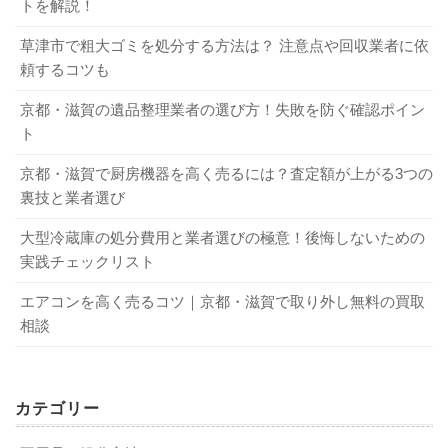
トを解説！
携帯電話の買取をすすめる理由！ スマートフォンはいくらで売れる？
関連記事
ことをまとめました。
パソコンや家電のケーブル廃棄！銅線など価値あるものは処分より買取
関連記事
Q．ソファに傷があるのですが、補修してから買取に出した
草津市で粗大ゴミを処分する方法は？ 注意点や回収業者に依
ほうがよいでしょうか？
頼するコツも
2．まだ使えるソファは買取へ
4-1．きれいに掃除する
A．自分で補修すると失敗する可能性があるため、おすすめ
京都・滋賀の遺品整理業者の選び方！失敗を防ぐ確認ポイン
できません。業者に補修を依頼すると数万円の費用がかか
ト
買取対象になりやすいソファの条件には、以下のようなも
る場合もあり、買取に出す意味がなくなってしまう可能性
買取に出す際は、ソファをきれいに掃除しておきましょ
のがあります。
京都・滋賀で厨房機器を高く売るには？査定額が上がる3つの
があります。そのため、無理に補修はせず、そのまま買取
う。掃除機でホコリを吸い取り、水拭きが可能な素材であ
裏技と業者選び
に出したほうがよいでしょう。
れば固く絞った雑巾で拭き掃除しておくのがおすすめで
2-1．使用年数が短いもの
大型冷蔵庫の処分費用と業者選びの極意！後悔しないための
す。ただし、素材が傷んだり変色したりする可能性もある
Q．ソファを粗大ゴミとして捨てる場合、費用はどのくらい
実践チェックリスト
ため、洗剤などを使用する際は注意が必要になります。ま
かかりますか？
た、カバーの取り外しが可能なタイプであれば洗濯をし、
ソファの使用年数は査定に大きく影響します。使用年数が
A．サイズにもよりますが、400～1,800円前後の自治体が
エアコンを高く売るコツ｜京都・滋賀で取り外し無料の買取
消臭スプレーなどを活用して臭いを取り除いておくとよい
長いソファは内部のスプリングやウレタンなどが劣化して
相談
多いでしょう。
でしょう。
座り心地が悪くなっている可能性が高いのです。購入から
Q．ソファの買取相場を調べるにはどうすればよいですか？
10年以内のソファに限り、買取対象にしている業者も珍し
A．複数の買取業者に無料見積もりを依頼して比較するとよ
くありません。
カテゴリー
4-2．できるだけ早く売る
いでしょう。大まかな買取相場が分かるはずです。