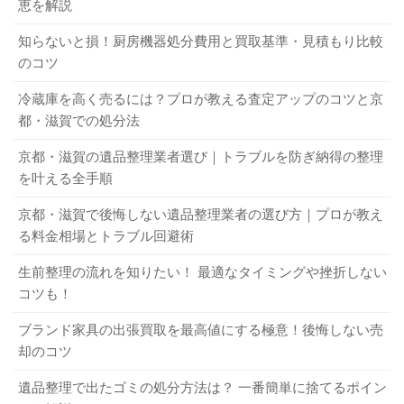
恵を解説
ー素材に限らず高く評価されており、ものによっては10万
利用しないことをおすすめします。
自宅まで引き取りに来てもらえます。ソファを自分で運ぶ
～100万円前後で買取されることもあるのです。
のが難しい女性や高齢者でも安心でしょう。ただし、業者
知らないと損！厨房機器処分費用と買取基準・見積もり比較
のコツ
選びには注意が必要です。悪徳業者を利用するとトラブル
5-3．古物商の許可を得ているか
に巻き込まれる可能性もあるため、慎重に業者を選ぶよう
冷蔵庫を高く売るには？プロが教える査定アップのコツと京
3-3．高機能ソファは高価買取が期待できる
にしてください。
都・滋賀での処分法
中古買取業者は古物商の許可を得ていなければなりませ
京都・滋賀の遺品整理業者選び｜トラブルを防ぎ納得の整理
リクライニング機能がついたソファやベッドタイプのソフ
ん。この許可を得ずに営業するのは違法行為であり、悪質
1-3．買取に出す
を叶える全手順
ァなど、高機能なソファは特に高価買取が期待できます。
な業者である可能性が非常に高いでしょう。トラブルに巻
こうしたソファはもともとの値段が高いため、中古で安く
き込まれないためにも、許可の有無は必ずチェックするよ
京都・滋賀で後悔しない遺品整理業者の選び方｜プロが教え
購入したいという人が多いためです。動作確認やメンテナ
うにしてください。
「もう使わないが捨てるのはもったいない」という場合
る料金相場とトラブル回避術
ンスをしっかり行い、買取に出してみるとよいでしょう。
は、買取に出すのがおすすめです。処分費用がかからない
携帯電話の買取をすすめる理由！ スマートフォンはいくらで売れる？
関連記事
生前整理の流れを知りたい！ 最適なタイミングや挫折しない
どころかお金になるというのは大きなメリットでしょう。
パソコンや家電のケーブル廃棄！銅線など価値あるものは処分より買取
関連記事
使わないヘアアイロンは早めに買取へ！ 失敗しない買取と処分の方法
関連記事
コツも！
ただし、買取対象にならない場合もあるため、事前に確認
食器棚の買取相場が知りたい！ 高く売れる食器の特徴やコツなどを解説
関連記事
6．ソファの買取に関するよくある質問
しておく必要があります。買取業者としては、リサイクル
ブランド家具の出張買取を最高値にする極意！後悔しない売
4．ソファを高く売るためには？
却のコツ
ショップや、前述の不用品回収業者などを利用するとよい
でしょう。
「ソファを買取に出したい」という人が感じるであろう疑
遺品整理で出たゴミの処分方法は？ 一番簡単に捨てるポイン
ソファを少しでも高く売るために、事前にやっておくべき
問とその回答をまとめました。