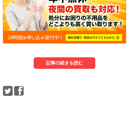
記事の続きを読む
1．ソファを処分する3つの方法
3．人気のソファと買取相場を紹介
5．ソファの買取業者を選ぶ際はここをチェ
ック
まずは、不要になったソファを処分する方法をご紹介しま
特に人気が高いソファと買取相場をまとめました。
ソファを買取に出すにあたって、買取業者を選ぶ際のチェ
しょう。
ックポイントをご紹介しましょう。
3-1．ノーブランドの布製ソファは1,000円程度
が相場
1-1．粗大ゴミとして出す