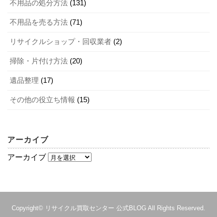
不用品の処分方法
(131)
Q．悪質な不用品回収業者に多い特徴を教えてください。
2-2．状態がよいもの
ソファは製造されてから5年以上たつと買取価格が大幅に下
不用品を売る方法
(71)
A．業者の所在地を明らかにしていない・見積書や領収書の
がるといわれているため、できるだけ早く買取に出すのが
発行を拒む・無料見積もりを受け付けていないなどの特徴
リサイクルショップ・回収業者
(2)
おすすめです。処分を決めたらすぐ行動に移しましょう。
中古品を購入する際は見た目を重視する人が多いため、目
が多くなっています。
立つ汚れや傷がないソファは買取対象になりやすいでしょ
掃除・片付け方法
(20)
う。特に、ソファはインテリアの印象を左右する家具とい
Q．ソファをネットオークションで売るのはやめたほうがよ
4-3．ほかの家具とセットで売る
遺品整理
(17)
えるものです。落ちない汚れが付着している場合や目立つ
いですか？
場所に大きな傷がある場合は、買取を断られる可能性が高
A．出品価格を自分で設定できるため、うまくいけば買取業
その他の役立ち情報
(15)
ほかの家具をソファとセットで買取に出すと査定アップに
いでしょう。
者より高く売れる場合もあるでしょう。ただし、こん包や
つながります。ダイニングテーブルやオットマン・サイド
発送に手間がかかること・送料が高くなることを考えると
ボードなど、買取に出したい家具がほかにもないか検討し
おすすめできないケースもあります。
アーカイブ
2-3．人気ブランドのもの
てみるとよいでしょう。
使わないヘアアイロンは早めに買取へ！ 失敗しない買取と処分の方法
関連記事
アーカイブ
食器棚の買取相場が知りたい！ 高く売れる食器の特徴やコツなどを解説
関連記事
人気ブランドのソファは中古品であっても需要が高いた
記事の続きを読む
め、買取対象になりやすいのが特徴です。デザイン性はも
まとめ
ちろんのこと品質も高いため、使用年数が多少長めでも買
Copyright©
リサイクル買取センター 公式BLOG
All Rights Reserved.
取してもらえる可能性は十分にあるでしょう。カリモクや
不要になったソファの処分方法や高く売るコツなどを詳し