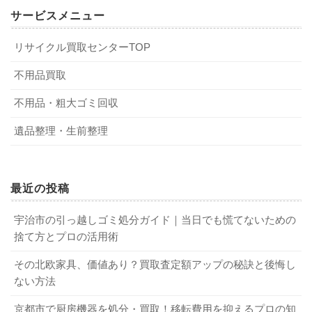
しかし、今はノートPCはどちらに基づいて処分することも
サービスメニュー
1-1．小型家電リサイクル法とは？
できます。
リサイクル買取センターTOP
Q．小型家電は、ありとあらゆる家電が対象ですか？
小型家電リサイクル法とは、各家庭で不用になった小型家
不用品買取
A．はい。大型家電以外はほぼすべてに当てはまるでしょ
電を回収して貴金属などが使われている部品などをリサイ
う。
不用品・粗大ゴミ回収
クルすることにより、限られた資源を有効に使おうという
趣旨で制定された法律です。
遺品整理・生前整理
Q．小型家電リサイクル法を守らない場合は罰則などはあり
ますか？
小型家電とは、携帯電話・デジタルカメラ・ゲーム機・炊
A．現在のところ、定められていません。
飯器・ノートパソコンなど多数の家電が該当します。ただ
最近の投稿
し、テレビは家電リサイクル法の対象になるため、小型の
Q．家電量販店で小型家電を回収にきてはくれないのでしょ
ものでも対象外です。
うか？
宇治市の引っ越しゴミ処分ガイド｜当日でも慌てないための
捨て方とプロの活用術
A．現在のところ、持ち込みが基本です。
1-2．家電リサイクル法との違い
その北欧家具、価値あり？買取査定額アップの秘訣と後悔し
Q．小型家電は、おもちゃにもあてはまりますか？
ない方法
A．携帯型小型ゲーム機は対象となる地域もあります。
小型家電リサイクル法とよく似た法律に、家電リサイクル
京都市で厨房機器を処分・買取！移転費用を抑えるプロの知