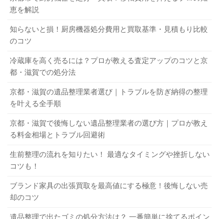
閉店後の在庫処分はどうすべきか？ 具体的な方法と業者について解説
関連記事
法があります。家電リサイクル法は、洗濯機・冷蔵庫・エ
恵を解説
京都市で電子レンジを処分する方法は？ お得に処分するコツなどを紹介
関連記事
アコン・テレビが対象であり、すべての自治体は対象家電
知らないと損！厨房機器処分費用と買取基準・見積もり比較
おわりに
をゴミとして回収することはできません。処分するには家
のコツ
電リサイクル券を購入し、家電量販店や不用品回収業者な
冷蔵庫を高く売るには？プロが教える査定アップのコツと京
今回は、小型家電リサイクル法について解説しました。そ
どに引き取ってもらう必要があります。
都・滋賀での処分法
のまま捨てればゴミになるものでも、リサイクルすれば資
一方、小型家電リサイクル法を実施するかどうかは各自治
源になります。小型家電が不要になった場合は、ぜひ小型
京都・滋賀の遺品整理業者選び｜トラブルを防ぎ納得の整理
体に決定権があるのです。ですから、小型家電をリサイク
家電リサイクル法に基づいて処分しましょう。
を叶える全手順
ルゴミとして回収する自治体もあれば、粗大ゴミや不燃ゴ
ミとして回収している自治体もあります。また、小型家電
京都・滋賀で後悔しない遺品整理業者の選び方｜プロが教え
る料金相場とトラブル回避術
は家電量販店なども回収をしているのです。家電量販店や
自治体で小型家電リサイクル法を実施している場合は、黒
生前整理の流れを知りたい！ 最適なタイミングや挫折しない
地の小型家電の絵の中にRが意匠化して描かれた、専用のマ
コツも！
ークを用いています。環境省の該当ページに図案が出てい
ブランド家具の出張買取を最高値にする極意！後悔しない売
ますので確認してみましょう。
却のコツ
遺品整理で出たゴミの処分方法は？ 一番簡単に捨てるポイン