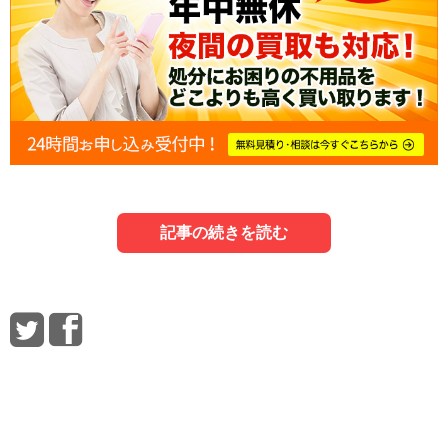
記事の続きを読む
1．小型家電リサイクル法の基礎知識
3．小型家電リサイクル法に対するよくある
質問
はじめに、小型家電リサイクル法とはどのような法律かと
Q．パソコンは、PCリサイクル法に基づいてメーカーが回
いうことを解説します。どのようにリサイクルを行うので
収するのではないのですか？
しょうか？
A．はい。小型家電リサイクル法の制定まではそうでした。