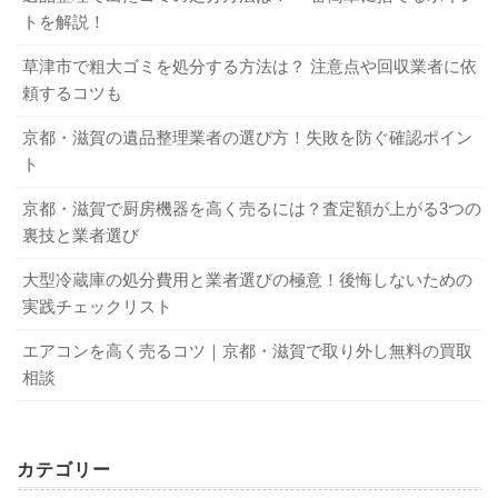
1-3．回収方法
トを解説！
草津市で粗大ゴミを処分する方法は？ 注意点や回収業者に依
小型家電リサイクル法を実施している自治体や業者は、回
頼するコツも
収ボックスなどを設けています。基本的に回収は無料で行
京都・滋賀の遺品整理業者の選び方！失敗を防ぐ確認ポイン
っていますので、利用してみましょう。また、一部の家電
ト
量販店では回収ボックスを置かずに店頭で回収を行う場合
があります。回収ボックスはゴミ捨て場や店先に設置され
京都・滋賀で厨房機器を高く売るには？査定額が上がる3つの
ていることが多く、大きく「リサイクルボックス」と書か
裏技と業者選び
れているので、間違えることはないでしょう。
大型冷蔵庫の処分費用と業者選びの極意！後悔しないための
実践チェックリスト
また、ノートパソコンのようにメーカーが回収を呼び掛け
ている場合は、家電量販店などが窓口になっていますの
エアコンを高く売るコツ｜京都・滋賀で取り外し無料の買取
で、家電量販店のホームページをチェックしてみましょ
相談
う。また、自治体で小型家電としてノートパソコンを回収
しているところもありますので、確認をしてみるのもおす
すめです。
カテゴリー