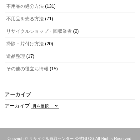
学習机を処分する方法は？ こんな処分方法もあります！
関連記事
不用品の処分方法
(131)
液晶テレビの処分方法5選！お得に処分したいなら買取も検討しよう！
関連記事
不用品を売る方法
(71)
2．不用品回収業者を利用する方法
リサイクルショップ・回収業者
(2)
前項で、小型家電リサイクル法を実施するかどうかは、自
掃除・片付け方法
(20)
治体の判断にゆだねられていると説明しました。自治体が
遺品整理
(17)
家電リサイクル法を実施していない場合、不用品回収業者
を利用するという方法があります。
その他の役立ち情報
(15)
2-1．不用品回収業者とは？
アーカイブ
アーカイブ
不用品回収業者とは、家庭から出る不用品を有料で回収し
てくれる業者のことです。大型家具・家電から小型家電ま
で一気に回収してくれるため、引っ越し作業中に不用品が
たくさん出たという場合や、親の家を一気に片付けたいと
Copyright©
リサイクル買取センター 公式BLOG
All Rights Reserved.