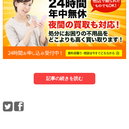
記事の続きを読む
1．遺品を買取に出すメリットは？
3．遺品を高く売るためのポイント
5．信頼できる遺品買取業者を選ぶポイント
最初に、遺品を買取に出すとどんなメリットがあるか見て
遺品を高く売るために押さえておきたいポイントを、詳し
遺品は信頼できる遺品買取業者に買取を依頼することが大
いきましょう。
くご紹介します。
切です。