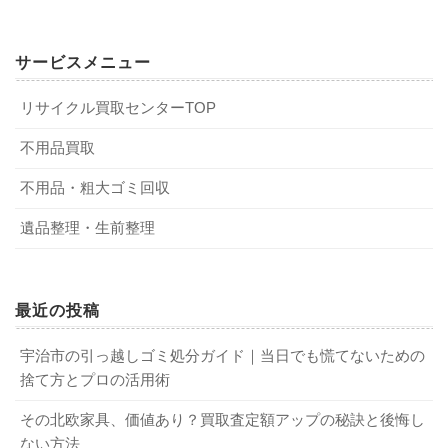
1-1．まだ使えるものを有効活用できる
3-1．キレイにクリーニングしておく
5-1．信頼できる遺品買取業者の選び方
サービスメニュー
リサイクル買取センターTOP
遺品を買取に出せば、まだ使えるものを有効活用できるの
遺品を高く売るには、キレイにクリーニングしておくこと
信頼できる遺品買取業者の選び方は、以下を参考にしてく
がメリットです。遺品であっても、中古品として価値のあ
が大切です。キレイな状態のほうが、査定時の印象もよく
ださい。
不用品買取
るものは多くあります。廃棄処分するよりものを大切にで
業者がクリーニングする手間が省けることから、高い金額
遺品の買取実績が豊富にある
不用品・粗大ゴミ回収
き、環境にも優しい方法です。それに、持ち主こそ変わっ
を提示されやすくなります。同じ条件の遺品でも、クリー
査定は無料
ても、故人が愛用していたものをほかの人に喜んで使って
ニングしているかどうかで査定金額が1～2割異なることも
遺品整理・生前整理
できるだけ高く買取している
もらえれば、よい供養になります。
あるため、きちんとキレイにしてから査定に出すことが鉄
買取不可の場合もリーズナブルな費用で処分できる
則です。
都合のよい日時・場所で回収してもらえる
最近の投稿
スタッフが親切で顧客からの評判もよい
1-2．現金化することで分配しやすくなる
古物商など業務に必要な許可を取得済み
3-2．数量をまとめて買取に出す
宇治市の引っ越しゴミ処分ガイド｜当日でも慌てないための
捨て方とプロの活用術
遺品を買取に出すと現金化できるため、相続人の間で分配
なお、当
リサイクル買取サービス
でも、遺品の買取をお受
しやすくなります。たとえば、相続人が複数人いても、公
遺品はなるべく数量をまとめて買取に出すことがおすすめ
けしています。まずは、お気軽に無料査定をご依頼くださ
その北欧家具、価値あり？買取査定額アップの秘訣と後悔し
平に分配できるのは、現金だけです。しかし、実際には現
です。数量をまとめることで、それぞれ買取に出すより査
い。
ない方法