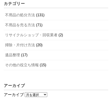
異なるため、同じ条件の遺品でも査定金額が随分異なりま
身分証や社員証の提示を渋る
カテゴリー
す。中でも、趣味のコレクション品や骨とう品などは、業
古物商許可を取得していない可能性がある
2-1．高級ブランド品
者に専門知識があるかどうかが大きく影響するので注意し
不用品の処分方法
(131)
万が一悪質業者と契約すると、不当に安い金額で無理やり
てください。また、業者によって買取を強化している品目
不用品を売る方法
(71)
買取される、依頼していないものまで勝手に回収してしま
が異なるのも、複数の業者に査定を依頼すべき理由といえ
遺品の中でも、高級ブランド品は中古市場で安定した需要
うなどのトラブルに巻き込まれる可能性があります。遺品
リサイクルショップ・回収業者
(2)
ます。
があり、状態のよいものを中心に高額査定が期待できま
の買取は、この記事の「5-1．信頼できる業者の選び方」を
す。特に、以下のようなブランド品は期待できるでしょ
掃除・片付け方法
(20)
マットレスを買取に出すポイントは？ 一番高く売るコツを教えます！
関連記事
参考にして選んだ業者に依頼しましょう。
う。
高く売れる家電の特徴は？ 買取に出す方法や高く売るコツを紹介
関連記事
遺品整理
(17)
アンティーク家具買取サービスで不要な家具を上手に処分しよう！
関連記事
ルイヴィトン
4．遺品を買取に出すときの注意点
不用品を賢く処分！ リサイクルショップの上手な使い方 5選
関連記事
その他の役立ち情報
(15)
カルティエ
シャネル
6．遺品の買取に関するよくある質問
遺品を買取に出すときの注意点を、具体的に確認しておき
ティファニー
ましょう。
ブルガリ
アーカイブ
最後に、遺品の買取に関する質問に回します。それぞれ参
エルメス
アーカイブ
考にしてください。
オメガ
4-1．相続が関係する場合は無断で買取に出さ
ロレックス
Q．遺品を買取に出すリミットはある？
ない