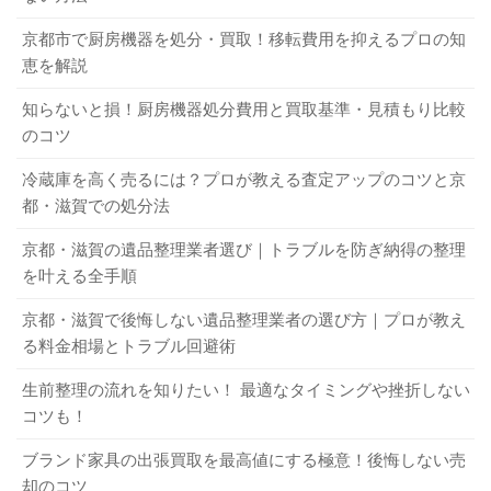
金や預金よりも、遺品として残されているもののほうが多
定金額をアップする業者も多く見られます。また、買取に
京都市で厨房機器を処分・買取！移転費用を抑えるプロの知
いこともあるでしょう。そのため、金銭価値が高い遺品を
出す手間が減るのもメリットです。なお、どれぐらいまと
5-2．遺品の買取を業者に依頼する方法
恵を解説
相続したいという人が続出し、もめる可能性があります。
めると査定金額が上乗せになるか業者によって異なるの
相続争いを避け、なるべく平穏に分配するためにも、遺品
で、査定を依頼する前に調べてみるとよいでしょう。
知らないと損！厨房機器処分費用と買取基準・見積もり比較
遺品の買取を業者に依頼する流れは、以下を参考にしてく
のコツ
を買取に出すメリットが大きいのです。
ださい。
冷蔵庫を高く売るには？プロが教える査定アップのコツと京
3-3．購入時の付属品をそろえておく
都・滋賀での処分法
信頼できる買取業者を選ぶ
1-3．遺品の処分費用と相殺できる
買取業者に連絡して査定を申し込む
京都・滋賀の遺品整理業者選び｜トラブルを防ぎ納得の整理
購入時の付属品をそろえておくことも、遺品を高く買取し
業者が遺品を査定後、金額を提示する
を叶える全手順
遺品を買取に出せば、そのほかの遺品の処分費用と相殺で
てもらうポイントです。特に、電化製品などで付属品の有
提示金額に納得できる場合は、正式に買取を依頼する
きるのもメリットです。遺品整理では、買取に出せない不
無が機能や使い勝手に影響する場合は、査定金額が大きく
京都・滋賀で後悔しない遺品整理業者の選び方｜プロが教え
用品がたくさん出ます。特に、部屋数が多くて広い、物量
変わります。すべての付属品がそろっていなくても、買取
なお、査定の結果、買取不可になった場合についてもどう
る料金相場とトラブル回避術
が多い場合は、処分費用が思わぬ高額になることもあるで
してもらうことは可能です。しかし、主要付属品が欠品し
するか考えておきましょう。たとえば、そのほかの業者に
生前整理の流れを知りたい！ 最適なタイミングや挫折しない
しょう。遺品整理の処分費用をなるべく安く済ませるため
ている場合は、査定金額が－になるか買取不可となること
再度査定を依頼する、業者にそのまま引き取り処分を依頼
コツも！
にも、遺品を買取してもらうことがおすすめです。
もあるので注意してください。
するなどの方法があります。
ブランド家具の出張買取を最高値にする極意！後悔しない売
却のコツ