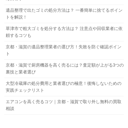
1-4．遺品を丁寧に扱ってもらえる
3-4．なるべく早く買取してもらう
5-3．悪質業者に注意すること
遺品整理で出たゴミの処分方法は？ 一番簡単に捨てるポイン
トを解説！
遺品を買取に出すと、丁寧に扱ってもらえるのも大きなメ
なるべく早く買取したもらうことも忘れないでください。
悪質業者には、十分に注意することが大切です。悪質業者
草津市で粗大ゴミを処分する方法は？ 注意点や回収業者に依
リットといえます。実際に、買取に出す遺品と引き取り処
特に家電製品などは、日にちが経過するほど旧型扱いにな
によく見られる特徴は、以下を参考にしてください。
頼するコツも
分を依頼する遺品では、扱いが随分違うものです。買取に
り、査定で不利になる可能性が高くなります。そのほかの
新聞に載った訃報などを参考に突然訪問してきたり勧
出した遺品は、業者でも再販する予定があることから、丁
遺品でも、なるべく早く買取してもらうほうが高額査定が
京都・滋賀の遺品整理業者の選び方！失敗を防ぐ確認ポイン
誘電話をかけてきたりする
寧に査定してもらえます。しかし、最初から引き取り処分
出やすいことに変わりはありません。相続が関係しない遺
ト
「今だけ特別に料金を安くする」など甘い言葉を多用
を依頼した場合、雑に扱われて気分を害することもあるで
品などは、特に早く買取してもらうようにしましょう。中
する
京都・滋賀で厨房機器を高く売るには？査定額が上がる3つの
しょう。いくら不用品であっても、遺品は故人の思いが詰
でも、パソコン・スマホ・タブレットは新製品の発売サイ
何かと理由を付けて家に上がろうとする
裏技と業者選び
まったものです。雑に扱われればよい気分はしません。
クルが早いため、なるべく早く買取に出すのがコツです。
キッパリ断っているのにしつこく居座る
大型冷蔵庫の処分費用と業者選びの極意！後悔しないための
強い言葉や態度で契約を迫る
アンティーク家具買取サービスで不要な家具を上手に処分しよう！
関連記事
実践チェックリスト
料金システムが不透明
不用品を賢く処分！ リサイクルショップの上手な使い方 5選
関連記事
3-5．高額査定を出した業者に買取してもらう
査定基準を問い合わせても説明してくれない
エアコンを高く売るコツ｜京都・滋賀で取り外し無料の買取
2．どんな遺品が買取対象になる？
相談
スタッフの言葉遣いや態度が悪い
複数の業者に査定を依頼し、高額査定を出したところに買
顧客からの評判が悪い
取してもらうのもよい方法です。業者によって査定基準が
どんな遺品が買取対象になるか、具体的にご紹介します。
正式な買取契約書を発行しない