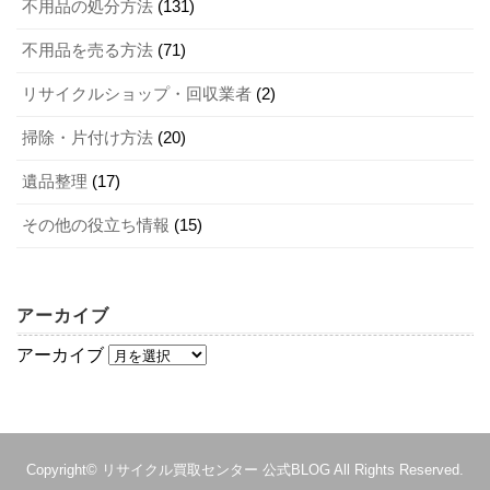
ダブルベッドの処分は、以下のポイントに沿い、信頼でき
不用品の処分方法
(131)
オフィス移転の流れややることを解説！ 不用品の処分方法は？
関連記事
ットレスは不可だったりなどまちまちです。自治体ごとに
る業者を選んで依頼しましょう。
不用品を売る方法
(71)
引っ越しで出た不用品の処分方法を紹介！ 買取に出すのもおすすめ！
関連記事
回収基準が異なるため、必ず確認しておきましょう。
ダブルベッドの回収実績が豊富にある
リサイクルショップ・回収業者
(2)
まとめ
掃除機を買い替える時期と後悔しない選び方
関連記事
可能なものは買取している
テレビのリサイクル料金はいくら？ 支払う方法や注意点も紹介！
関連記事
買取不可のものを回収後は資源リサイクルに回してい
掃除・片付け方法
(20)
今回は、ダブルベッドの処分について詳しく解説しまし
る
2．買い替えでダブルベッドを処分する方法
遺品整理
(17)
た。ダブルベッドは大きくて重さがあるため、自分で処分
見積もりは無料
するのは困難です。たとえば、買い替えるときは販売業者
リーズナブルで分かりやすい費用システム
その他の役立ち情報
(15)
ダブルベッドを買い替える場合は、販売業者で引き取り可
の引き取りを利用できるか確認してみましょう。まだ新し
希望の日時に回収してもらえる
能なことがあります。
スタッフが親切で丁寧な対応ができる
くて人気ブランドのものなら、買取してもらえることもあ
古物商許可を取得済み
ります。なお、買取してもらえないダブルベッドは不用品
アーカイブ
回収業者に処分を依頼するといいでしょう。指定日時に回
2-1．買い替えと同時に引き取りしてもらえる
なお、当
リサイクル買取サービス
でも、ダブルベッドの処
アーカイブ
収してくれるので、大変な思いをして運ぶ手間が省けま
分をお受けしています。まずは、お気軽にご相談くださ
す。まずは、信頼できる不用品回収業者によく相談してみ
買い替える場合は、販売業者に不要なダブルベッドを引き
い。
てください。
取りしてもらえるか確認してみてください。多くの販売業
者では、新規購入を促すために不要になったダブルベッド
Copyright©
リサイクル買取センター 公式BLOG
All Rights Reserved.