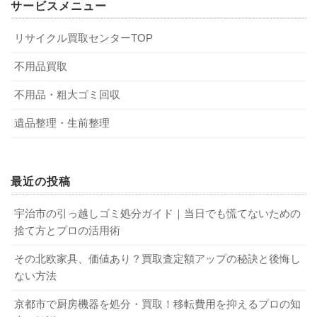
サービスメニュー
能なことも
家具の回収はもちろんのこと、買取も行っています。家具
単体だけでなく、家電とまとめて査定も可能です。
リサイクル買取センターTOP
ダブルベッドは、自治体にゴミとして出すことも可能で
不要になったダブルベッドで以下の条件を満たす場合、買
す。そのままで出す場合は、大きさや重さがあるため、多
不用品買取
製造後7年以内の買取対象製品があれば1点から出張査定を
取してもらえる可能性があります。
くの場合で粗大ゴミ扱いとなるでしょう。解体して規定の
行っています。24時間受け付けを行っており、夜間の回収
不用品・粗大ゴミ回収
サイズ以下にできる場合は、素材に応じて可燃ゴミ・不燃
も可能です。
新しくて使用感がない
ゴミとして出すこともできます。
遺品整理・生前整理
人気ブランド（シモンズ・サータ・シーリー・フラン
お急ぎの場合はその旨をまずご相談ください。可能な限り
スベッド・日本ベッド・カリモクなど）
メリット
対応いたします。
汚れ・傷・ひどい臭いがない
解体すれば回収費用が安く済む
最近の投稿
家具の処分ならリサイクル買取サービスへ
なお、以下の条件を満たすものはさらに高額買取が期待で
デメリット
掃除機を買い替える時期と後悔しない選び方
宇治市の引っ越しゴミ処分ガイド｜当日でも慌てないための
関連記事
きます。
テレビのリサイクル料金はいくら？ 支払う方法や注意点も紹介！
捨て方とプロの活用術
関連記事
粗大ゴミは事前予約が必要なことが多い
購入時のメーカー保証書や取扱説明書が残っている
6．ダブルベッドの処分に関するよくある質
回収日時・場所は自治体が指定
その北欧家具、価値あり？買取査定額アップの秘訣と後悔し
マットレスの厚さが30cm以上
ない方法
問
回収場所まで運ぶのが大変
マットレスがダブルクッションタイプ
足つきのフレーム
京都市で厨房機器を処分・買取！移転費用を抑えるプロの知