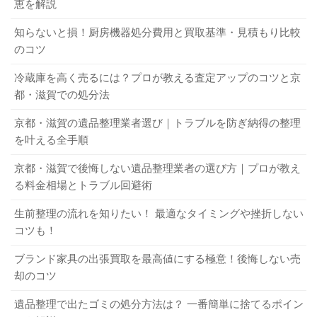
電動タイプ
最後に、ダブルベッドの処分に関する質問に回答します。
恵を解説
1-2．ダブルベッドのゴミの区分と費用
それぞれ参考にしてください。
知らないと損！厨房機器処分費用と買取基準・見積もり比較
のコツ
3-2．諸費用が高くつくこともある
Q．自分でダブルベッドを解体するデメリットは？
ダブルベッドを解体した場合、素材によって以下のように
A．以下のように多くのデメリットがあります。できれば。
区分して出すことになります。可燃ゴミ・不燃ゴミ・資源
冷蔵庫を高く売るには？プロが教える査定アップのコツと京
解体せずに処分することがおすすめです。
ゴミは無料で回収可能です。粗大ゴミは1台につき2,000円
都・滋賀での処分法
ダブルベッドを買取してもらう場合、運び出しや運搬料な
～の費用がかかるでしょう。
どの諸費用が必要か確認しておきましょう。買取価格が安
解体作業に時間や労力がかかる
京都・滋賀の遺品整理業者選び｜トラブルを防ぎ納得の整理
い場合、逆に費用が高くついてしまうことがあります。買
解体中にケガをする可能性がある
を叶える全手順
可燃部分（布・綿・木など）：可燃ゴミ
取にかかる諸費用が無料もしくは安い業者を選ぶようにし
解体しても大きさによっては粗大ゴミ扱いになる
金属素材：不燃ゴミ・資源ゴミなど
京都・滋賀で後悔しない遺品整理業者の選び方｜プロが教え
ましょう。
スプリングマットレス・ベッドフレーム：粗大ゴミ
る料金相場とトラブル回避術
Q．粗大ゴミの回収日時を忘れてしまったらどうなる？
オフィス移転の流れややることを解説！ 不用品の処分方法は？
関連記事
A．自治体に連絡し、新たに回収日時・場所の指示を受けま
なお、解体しても1辺が30cm以上のものは粗大ゴミ扱いに
生前整理の流れを知りたい！ 最適なタイミングや挫折しない
引っ越しで出た不用品の処分方法を紹介！ 買取に出すのもおすすめ！
関連記事
しょう。なお、指定日時後に運んでも回収してもらえずに
なるなど、自治体によっても基準が異なるので注意しまし
コツも！
放置されるだけです。近隣の迷惑になるのでやめてくださ
4．ダブルベッドの処分を不用品回収業者に
ょう。
ブランド家具の出張買取を最高値にする極意！後悔しない売
い。
依頼する方法
却のコツ
Q．
ダブルベッドを2台同時に処分すると費用が安くなる？
1-3．ゴミの区分に合わせて出すこと
遺品整理で出たゴミの処分方法は？ 一番簡単に捨てるポイン
不要になったダブルベッドは、不用品回収業者に処分を依
A．粗大ゴミに出す場合は、安くなりません。通常、1台ず