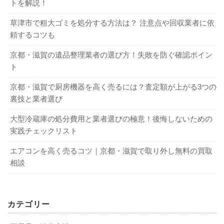
トを解説！
頼すると便利です。
つ回収費用がかかるからです。不用品回収業者に依頼する
ダブルベッドをゴミとして出すときは、以下を参考にして
草津市で粗大ゴミを処分する方法は？ 注意点や回収業者に依
場合は、業者によって1台ずつ依頼するよりも割安になるこ
ください。自治体ごとのゴミの区分・ルールに従って出し
頼するコツも
ともあるでしょう。
4-1．処分だけしたいときは不用品回収業者が
ましょう。
便利
京都・滋賀の遺品整理業者の選び方！失敗を防ぐ確認ポイン
Q．不用品回収業者がダブルベッドを回収するときに柱を傷
粗大ゴミ：自治体の受付窓口に連絡し、回収日時・場
ト
つけたのですが？
所・費用の指示を受けることが多い
不用品回収業者にダブルベッドの処分を依頼すると、以下
A．スマホなどでよいので証拠写真を撮影し、すぐに業者に
京都・滋賀で厨房機器を高く売るには？査定額が上がる3つの
可燃ゴミ・不燃ゴミ・資源ゴミなど：自治体の指定日
裏技と業者選び
のようなメリットがあります。
連絡してください。現場確認の結果、明らかに業者に落ち
時・場所に指定の方法で出す（指定ゴミ袋に入れるな
度がある場合、補償もしくは業者の費用負担で補修しても
ど）
大型冷蔵庫の処分費用と業者選びの極意！後悔しないための
買い替える必要がない
らえます。信頼できる業者なら、万が一の場合に備え、損
実践チェックリスト
解体する必要がない
害保険に加入しているはずです。
自分で運ぶ手間や労力がかからない
エアコンを高く売るコツ｜京都・滋賀で取り外し無料の買取
1-4．自治体によって粗大ゴミで回収できない
ほかの不用品を同時に回収してもらえる
Q．ダブルベッドの買取価格が想定より低すぎるのですが？
相談
こともある
A．まずは、査定理由を業者に説明してもらいましょう。業
者が状態をチェックした結果、汚れや破損などのマイナス
4-2．信頼できる業者のポイントは？
自治体によっては、ダブルベッドを粗大ゴミとして回収で
ポイントが見つかった場合があります。正当な理由による
カテゴリー
きないこともあります。たとえば、シングルベッドは回収
ものなら、相場と考えることも必要です。
可能でもダブルベッドは不可だったり、スプリング入りマ