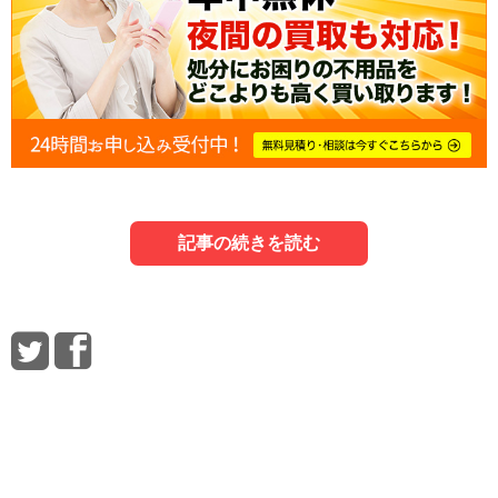
記事の続きを読む
1．ダブルベッドは粗大ゴミで捨てられる？
3．ダブルベッドを買取してもらう方法
5．家具の処分にお悩みの方は当社にお任
せ！
最初に、ダブルベッドをゴミとして自治体に出すことにつ
不要になったダブルベッドでも、条件によっては買取して
家具を処分するには、時間も手間も費用もかかります。滋
いて見ていきましょう。
もらえることがあります。
賀・京都で家具の処分にお困りの方はリサイクル買取サー
ビスにご相談ください。
1-1．自治体にゴミとして出すことは可能
3-1．使用感が少なく人気ブランドなら買取可