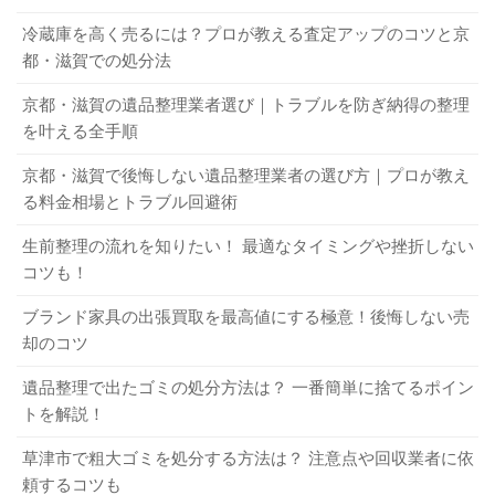
きます。ゴミの区分や回収（集荷場所・日時など）は、自
ほかの不用品も同時に売ることができる
冷蔵庫を高く売るには？プロが教える査定アップのコツと京
治体のホームページなどで確認してください。なお、粗大
日時・場所を指定して回収してもらえる
都・滋賀での処分法
ゴミ扱いになる場合は、1個数百円程度の費用がかかること
買取不可となっても引き取り処分を依頼できる（不用
があります。なお、ゴミとして廃棄する場合は、基本的に
京都・滋賀の遺品整理業者選び｜トラブルを防ぎ納得の整理
品回収業者の場合）
資源リサイクルされません。
を叶える全手順
デメリット
京都・滋賀で後悔しない遺品整理業者の選び方｜プロが教え
る料金相場とトラブル回避術
1-1-3．自治体に処分を依頼するメリット・デメ
買取不可の場合は引き取り処分も依頼できない（リサ
リット
イクルショップ）
生前整理の流れを知りたい！ 最適なタイミングや挫折しない
買取不可の場合は回収費用がかかることがある
コツも！
メリット
ブランド家具の出張買取を最高値にする極意！後悔しない売
3-2．ネットオークション・フリマサイトで売
却のコツ
処分費用が無料もしくは格安
る
資源リサイクルしてもらえる（小型家電リサイクル法
遺品整理で出たゴミの処分方法は？ 一番簡単に捨てるポイン
に沿った処分）
トを解説！
不要になった電気ケトルは、ネットオークションやフリマ
デメリット
草津市で粗大ゴミを処分する方法は？ 注意点や回収業者に依
サイトで売ることもできます。自分で売ってみたい人は、
頼するコツも