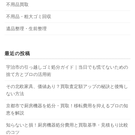
不要になった電気ケトルは、リサイクルショップや不用品
う。
不用品買取
回収業者などに売ることができます。
不用品・粗大ゴミ回収
1-1-1．小型リサイクル法の対象品目として処分
遺品整理・生前整理
3-1-1．最初に査定を受けて検討しよう
自治体によっては、電気ケトルを小型リサイクル法の対象
リサイクルショップや不用品回収業者を利用するときは、
品目に指定していることがあります。まずは、ホームペー
最近の投稿
最初に買取査定を受けましょう。買取可能で提示金額に納
ジなどで対象品目か確認してみてください。対象品目であ
得できる場合は、正式に依頼してください。なお、査定だ
れば、役所や商業施設などに設置された「専用回収ボック
宇治市の引っ越しゴミ処分ガイド｜当日でも慌てないための
けなら、複数の業者に依頼しても構いません。業者によっ
ス」に投入することで処分可能です。小型家電リサイクル
捨て方とプロの活用術
て査定基準が異なるため、同じ条件の電気ケトルでも査定
法に沿って処分すれば、自治体が責任を持って資源リサイ
その北欧家具、価値あり？買取査定額アップの秘訣と後悔し
金額が異なるからです。
クルしてくれます。なお、処分費用は無料です。
ない方法
京都市で厨房機器を処分・買取！移転費用を抑えるプロの知
3-1-2．業者に売るメリット・デメリット
1-1-2．不燃ゴミなどとして廃棄処分
恵を解説
知らないと損！厨房機器処分費用と買取基準・見積もり比較
メリット
電気ケトルは、不燃ゴミなどで自治体に廃棄処分を依頼で
のコツ