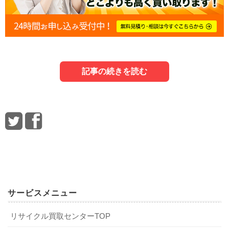
記事の続きを読む
1．電気ケトルの処分方法
3．電気ケトルを買取に出す方法
最初に、電気ケトルの主な処分方法を観ていきましょう。
電気ケトルを買取に出す主な方法について、詳しく解説し
ます。
1-1．最も費用がかからない自治体処分
3-1．リサイクルショップや不用品回収業者に
サービスメニュー
売る
不要になった電気ケトルは、自治体に依頼して処分しても
リサイクル買取センターTOP
らうことができます。主な方法は、以下の2つとなるでしょ