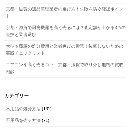
挑戦してみるといいでしょう。
集荷場所まで自分で運ぶ必要がある
回収日時・集荷場所が決められている
京都・滋賀の遺品整理業者の選び方！失敗を防ぐ確認ポイン
貴重な資源が廃棄される（ゴミとして処分）
ト
3-2-1．専用サイトに登録して出品する
専用回収ボックスの設置数が少ない（小型リサイクル
京都・滋賀で厨房機器を高く売るには？査定額が上がる3つの
法に沿った処分）
裏技と業者選び
ネットオークションやフリマサイトで電気ケトルを売る場
合は、以下の流れを参考にしてください。
大型冷蔵庫の処分費用と業者選びの極意！後悔しないための
1-2．時間と手間がかからない不用品回収業者
実践チェックリスト
専用サイトに会員登録し、出品手続きをする
エアコンを高く売るコツ｜京都・滋賀で取り外し無料の買取
落札されたら落札者と連絡先を交換する
電気ケトルは、不用品回収業者に依頼して処分してもらう
相談
支払いを確認後、電気ケトルを発送する
ことも可能です。
落札者に届いたことを確認して完了
カテゴリー
1-2-1．まずは回収方法のチェックから
3-2-2．自分で売るメリット・デメリット
不用品の処分方法
(131)
不用品回収業者では、以下の3つの方法で電機ケトルの回収
メリット
不用品を売る方法
(71)
を実施しています。ただし、業者によっては扱っていない