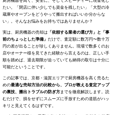
厨房機器を高く、安全に、そしてスピーディーに現金化し
たい。「閉店に伴い少しでも資金を残したい」「大型の冷
蔵庫やオーブンをどうやって搬出すればいいか分からな
い」。そんなお悩みをお持ちではありませんか？
実は、厨房機器の売却は
「依頼する業者の選び方」と「事
前のちょっとした準備」
だけで、査定額に数万円〜数十万
円の差が出ることが珍しくありません。現場で数多くのお
店やオーナー様を見てきた経験から言えるのは、正しい手
順を踏めば、退去期限が迫っていても納得の取引は十分に
可能だということです。
この記事では、京都・滋賀エリアで厨房機器を高く売るた
めの
最適な売却方法の比較から、プロが教える査定アップ
の裏技、搬出トラブルの防ぎ方
までを徹底解説します。読
むだけで、損をせずにスムーズに手放すための道筋がハッ
キリと見えてくるはずです。